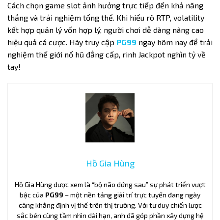
Cách chọn game slot ảnh hưởng trực tiếp đến khả năng
thắng và trải nghiệm tổng thể. Khi hiểu rõ RTP, volatility
kết hợp quản lý vốn hợp lý, người chơi dễ dàng nâng cao
hiệu quả cá cược. Hãy truy cập
PG99
ngay hôm nay để trải
nghiệm thế giới nổ hũ đẳng cấp, rinh Jackpot nghìn tỷ về
tay!
Hồ Gia Hùng
Hồ Gia Hùng được xem là “bộ não đứng sau” sự phát triển vượt
bậc của
PG99
– một nền tảng giải trí trực tuyến đang ngày
càng khẳng định vị thế trên thị trường. Với tư duy chiến lược
sắc bén cùng tầm nhìn dài hạn, anh đã góp phần xây dựng hệ