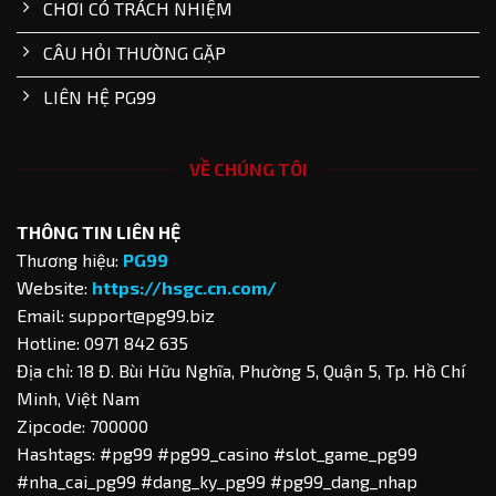
CHƠI CÓ TRÁCH NHIỆM
CÂU HỎI THƯỜNG GẶP
LIÊN HỆ PG99
VỀ CHÚNG TÔI
THÔNG TIN LIÊN HỆ
Thương hiệu:
PG99
Website:
https://hsgc.cn.com/
Email:
support@pg99.biz
Hotline: 0971 842 635
Địa chỉ: 18 Đ. Bùi Hữu Nghĩa, Phường 5, Quận 5, Tp. Hồ Chí
Minh, Việt Nam
Zipcode: 700000
Hashtags: #pg99 #pg99_casino #slot_game_pg99
#nha_cai_pg99 #dang_ky_pg99 #pg99_dang_nhap