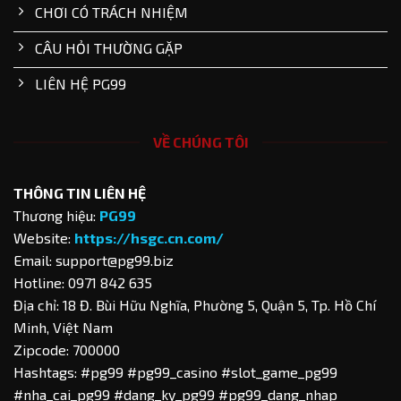
CHƠI CÓ TRÁCH NHIỆM
CÂU HỎI THƯỜNG GẶP
LIÊN HỆ PG99
VỀ CHÚNG TÔI
THÔNG TIN LIÊN HỆ
Thương hiệu:
PG99
Website:
https://hsgc.cn.com/
Email:
support@pg99.biz
Hotline: 0971 842 635
Địa chỉ: 18 Đ. Bùi Hữu Nghĩa, Phường 5, Quận 5, Tp. Hồ Chí
Minh, Việt Nam
Zipcode: 700000
Hashtags: #pg99 #pg99_casino #slot_game_pg99
#nha_cai_pg99 #dang_ky_pg99 #pg99_dang_nhap