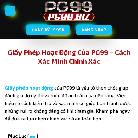
Bỏ
qua
nội
dung
ĐĂNG KÝ +999K
ĐĂNG NHẬP
Giấy Phép Hoạt Động Của PG99 – Cách
Xác Minh Chính Xác
Giấy phép hoạt động
của PG99 là yếu tố then chốt giúp
đánh giá độ uy tín và mức độ an toàn của nền tảng. Việc
hiểu rõ cách kiểm tra và xác minh sẽ giúp bạn tránh được
những rủi ro không đáng có khi tham gia. Khám phá ngay
để đưa ra lựa chọn chính xác và an toàn hơn.
Mục Lục
[
hiện
]