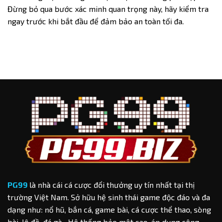
Đừng bỏ qua bước xác minh quan trọng này, hãy kiểm tra
ngay trước khi bắt đầu để đảm bảo an toàn tối đa.
PG99
là nhà cái cá cược đổi thưởng uy tín nhất tại thị
trường Việt Nam. Sở hữu hệ sinh thái game độc đáo và đa
dạng như: nổ hũ, bắn cá, game bài, cá cược thể thao, sòng
bài, lô đề, đá gà,...Hệ thống bảo mật cao, áp dụng công