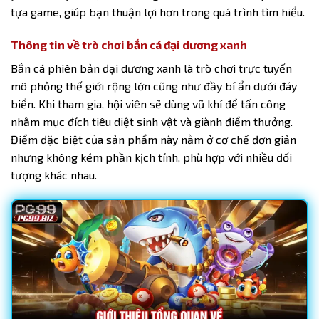
tựa game, giúp bạn thuận lợi hơn trong quá trình tìm hiểu.
Thông tin về trò chơi bắn cá đại dương xanh
Bắn cá phiên bản đại dương xanh là trò chơi trực tuyến
mô phỏng thế giới rộng lớn cũng như đầy bí ẩn dưới đáy
biển. Khi tham gia, hội viên sẽ dùng vũ khí để tấn công
nhằm mục đích tiêu diệt sinh vật và giành điểm thưởng.
Điểm đặc biệt của sản phẩm này nằm ở cơ chế đơn giản
nhưng không kém phần kịch tính, phù hợp với nhiều đối
tượng khác nhau.