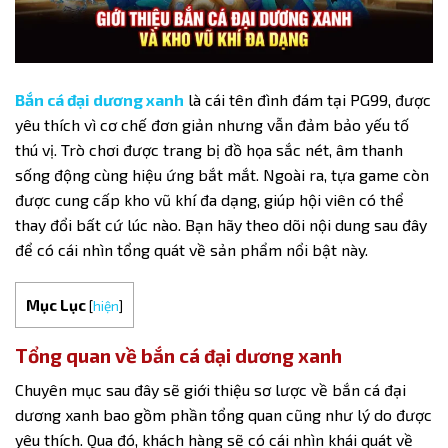
Bắn cá đại dương xanh
là cái tên đình đám tại PG99, được
yêu thích vì cơ chế đơn giản nhưng vẫn đảm bảo yếu tố
thú vị. Trò chơi được trang bị đồ họa sắc nét, âm thanh
sống động cùng hiệu ứng bắt mắt. Ngoài ra, tựa game còn
được cung cấp kho vũ khí đa dạng, giúp hội viên có thể
thay đổi bất cứ lúc nào. Bạn hãy theo dõi nội dung sau đây
để có cái nhìn tổng quát về sản phẩm nổi bật này.
Mục Lục
[
hiện
]
Tổng quan về bắn cá đại dương xanh
Chuyên mục sau đây sẽ giới thiệu sơ lược về bắn cá đại
dương xanh bao gồm phần tổng quan cũng như lý do được
yêu thích. Qua đó, khách hàng sẽ có cái nhìn khái quát về