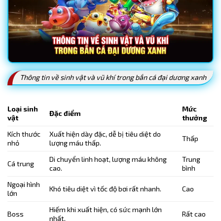
Thông tin về sinh vật và vũ khí trong bắn cá đại dương xanh
Loại sinh
Mức
Đặc điểm
vật
thưởng
Kích thước
Xuất hiện dày đặc, dễ bị tiêu diệt do
Thấp
nhỏ
lượng máu thấp.
Di chuyển linh hoạt, lượng máu không
Trung
Cá trung
cao.
bình
Ngoại hình
Khó tiêu diệt vì tốc độ bơi rất nhanh.
Cao
lớn
Hiếm khi xuất hiện, có sức mạnh lớn
Boss
Rất cao
nhất.