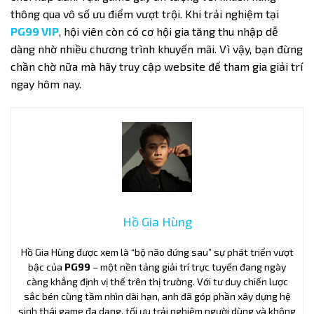
thông qua vô số ưu điểm vượt trội. Khi trải nghiệm tại
PG99 VIP
, hội viên còn có cơ hội gia tăng thu nhập dễ
dàng nhờ nhiều chương trình khuyến mãi. Vì vậy, bạn đừng
chần chờ nữa mà hãy truy cập website để tham gia giải trí
ngay hôm nay.
Hồ Gia Hùng
Hồ Gia Hùng được xem là “bộ não đứng sau” sự phát triển vượt
bậc của
PG99
– một nền tảng giải trí trực tuyến đang ngày
càng khẳng định vị thế trên thị trường. Với tư duy chiến lược
sắc bén cùng tầm nhìn dài hạn, anh đã góp phần xây dựng hệ
sinh thái game đa dạng, tối ưu trải nghiệm người dùng và không