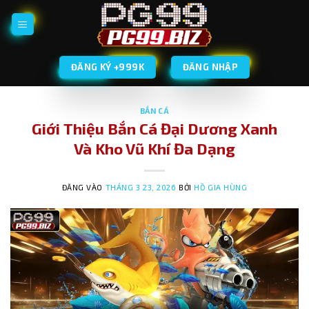
Bỏ
qua
nội
dung
ĐĂNG KÝ +999K
ĐĂNG NHẬP
BẮN CÁ
Giới Thiệu Bắn Cá Đại Dương Xanh
Và Kho Vũ Khí Đa Dạng
ĐĂNG VÀO
THÁNG 3 23, 2026
BỞI
HỒ GIA HÙNG