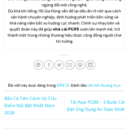
ngừng đổi mới công nghệ.
Dù khá kín tiếng, Hồ Gia Hùng vẫn để lại dấu ấn rõ nét qua cách
vận hành chuyên nghiệp, định hướng phát triển bền vững và
khả năng nắm bắt xu hướng cực nhanh. Chính sự nhạy bén và
quyết đoán này đã giúp
nhà cái PG99
vươn lên mạnh mẽ, trở
thành một trong những thương hiệu được cộng đồng người chơi
tin tưởng.
Bài viết này được đăng trong
BẮN CÁ
. Đánh dấu
liên kết thường trực
.
Bắn Cá Tiên Cảnh Và 3 Ưu
Tải App PG99 – 3 Bước Cài
Điểm Nổi Bật Nhất Năm
Đặt Ứng Dụng An Toàn Nhất
2026