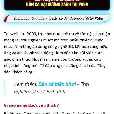
Giới thiệu tổng quan về bắn cá đại dương xanh tại PG99
Tại website PG99, trò chơi được tối ưu về tốc độ, giao diện
mang lại trải nghiệm mượt mà trên nhiều thiết bị khác
nhau. Nền tảng áp dụng công nghệ 3D, kết hợp cùng hiệu
ứng và âm thanh sinh động, đem đến cho hội viên cảm
giác chân thực. Ngoài ra, game còn thường xuyên cập
nhật tính năng mới để đáp ứng nhu cầu giải trí của đông
đảo khách hàng.
Xem thêm:
Bắn cá biển khơi
– Trải
nghiệm săn cá kịch tính
Vì sao game được yêu thích?
Phiên bản đại dương xanh hiện đang là cái tên mà vô số