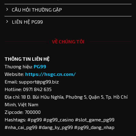
CÂU HỎI THƯỜNG GẶP
LIÊN HỆ PG99
VỀ CHÚNG TÔI
THÔNG TIN LIÊN HỆ
Thương hiệu:
PG99
Website:
https://hsgc.cn.com/
Email:
support@pg99.biz
Hotline: 0971 842 635
Địa chỉ: 18 Đ. Bùi Hữu Nghĩa, Phường 5, Quận 5, Tp. Hồ Chí
Minh, Việt Nam
Zipcode: 700000
Hashtags: #pg99 #pg99_casino #slot_game_pg99
#nha_cai_pg99 #dang_ky_pg99 #pg99_dang_nhap