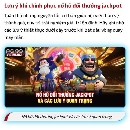
Lưu ý khi chinh phục nổ hũ đổi thưởng jackpot
Tuân thủ những nguyên tắc cơ bản giúp hội viên bảo vệ
thành quả, duy trì trải nghiệm giải trí ổn định. Hãy ghi nhớ
các lưu ý thiết thực dưới đây trước khi bắt đầu vòng quay
may mắn.
Nổ hũ đổi thưởng jackpot và các lưu ý quan trọng