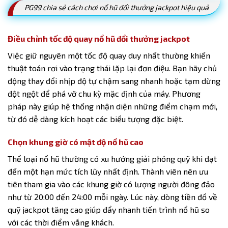
PG99 chia sẻ cách chơi nổ hũ đổi thưởng jackpot hiệu quả
Điều chỉnh tốc độ quay nổ hũ đổi thưởng jackpot
Việc giữ nguyên một tốc độ quay duy nhất thường khiến
thuật toán rơi vào trạng thái lặp lại đơn điệu. Bạn hãy chủ
động thay đổi nhịp độ tự chậm sang nhanh hoặc tạm dừng
đột ngột để phá vỡ chu kỳ mặc định của máy. Phương
pháp này giúp hệ thống nhận diện những điểm chạm mới,
từ đó dễ dàng kích hoạt các biểu tượng đặc biệt.
Chọn khung giờ có mật độ nổ hũ cao
Thể loại nổ hũ thường có xu hướng giải phóng quỹ khi đạt
đến một hạn mức tích lũy nhất định. Thành viên nên ưu
tiên tham gia vào các khung giờ có lượng người đông đảo
như từ 20:00 đến 24:00 mỗi ngày. Lúc này, dòng tiền đổ về
quỹ jackpot tăng cao giúp đẩy nhanh tiến trình nổ hũ so
với các thời điểm vắng khách.