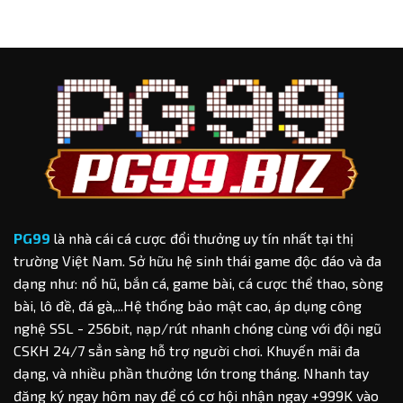
Tin
Chiến
luận
Hơn
Thuật
ở
Chơi
Hướng
Blackjack
Dẫn
Cực
Cách
Hiệu
Đọc
Quả
Kèo
Baccarat
Chuẩn
Xác
Cho
Hội
Viên
PG99
là nhà cái cá cược đổi thưởng uy tín nhất tại thị
trường Việt Nam. Sở hữu hệ sinh thái game độc đáo và đa
dạng như: nổ hũ, bắn cá, game bài, cá cược thể thao, sòng
bài, lô đề, đá gà,...Hệ thống bảo mật cao, áp dụng công
nghệ SSL - 256bit, nạp/rút nhanh chóng cùng với đội ngũ
CSKH 24/7 sẳn sàng hỗ trợ người chơi. Khuyến mãi đa
dạng, và nhiều phần thưởng lớn trong tháng. Nhanh tay
đăng ký ngay hôm nay để có cơ hội nhận ngay +999K vào