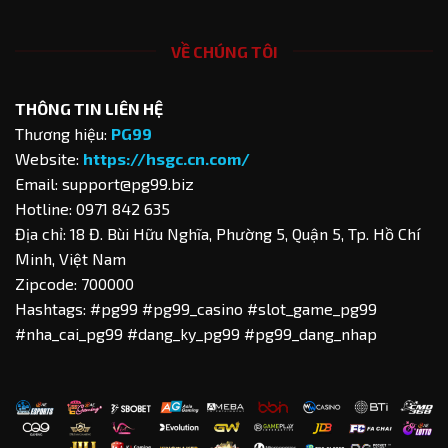
VỀ CHÚNG TÔI
THÔNG TIN LIÊN HỆ
Thương hiệu:
PG99
Website:
https://hsgc.cn.com/
Email:
support@pg99.biz
Hotline: 0971 842 635
Địa chỉ: 18 Đ. Bùi Hữu Nghĩa, Phường 5, Quận 5, Tp. Hồ Chí
Minh, Việt Nam
Zipcode: 700000
Hashtags: #pg99 #pg99_casino #slot_game_pg99
#nha_cai_pg99 #dang_ky_pg99 #pg99_dang_nhap