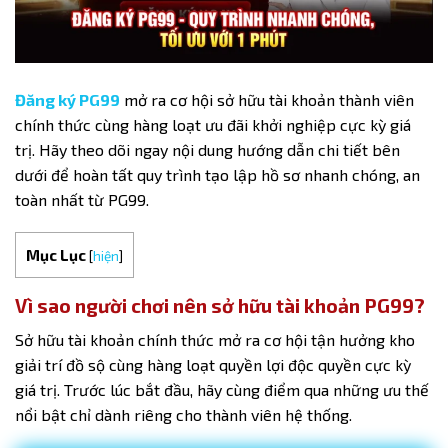
Đăng ký PG99
mở ra cơ hội sở hữu tài khoản thành viên
chính thức cùng hàng loạt ưu đãi khởi nghiệp cực kỳ giá
trị. Hãy theo dõi ngay nội dung hướng dẫn chi tiết bên
dưới để hoàn tất quy trình tạo lập hồ sơ nhanh chóng, an
toàn nhất từ PG99.
Mục Lục
[
hiện
]
Vì sao người chơi nên sở hữu tài khoản PG99?
Sở hữu tài khoản chính thức mở ra cơ hội tận hưởng kho
giải trí đồ sộ cùng hàng loạt quyền lợi độc quyền cực kỳ
giá trị. Trước lúc bắt đầu, hãy cùng điểm qua những ưu thế
nổi bật chỉ dành riêng cho thành viên hệ thống.