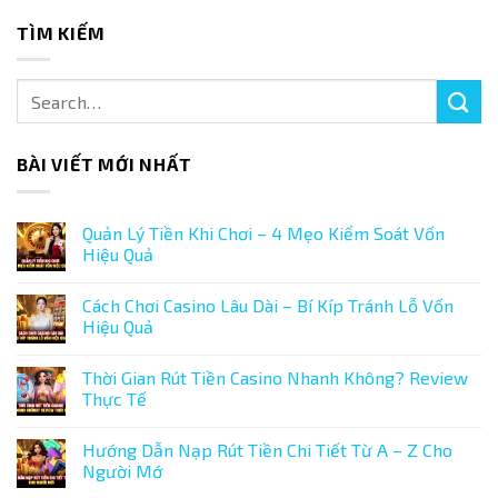
TÌM KIẾM
BÀI VIẾT MỚI NHẤT
Quản Lý Tiền Khi Chơi – 4 Mẹo Kiểm Soát Vốn
Hiệu Quả
Không
có
Cách Chơi Casino Lâu Dài – Bí Kíp Tránh Lỗ Vốn
bình
luận
Hiệu Quả
ở
Quản
Không
Lý
có
Thời Gian Rút Tiền Casino Nhanh Không? Review
Tiền
bình
Khi
luận
Thực Tế
Chơi
ở
–
Cách
Không
4
Chơi
có
Hướng Dẫn Nạp Rút Tiền Chi Tiết Từ A – Z Cho
Mẹo
Casino
bình
Kiểm
Lâu
luận
Người Mớ
Soát
Dài
ở
Vốn
–
Thời
Không