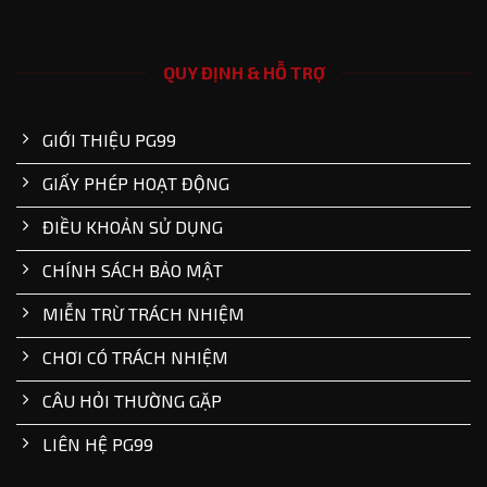
QUY ĐỊNH & HỖ TRỢ
GIỚI THIỆU PG99
GIẤY PHÉP HOẠT ĐỘNG
ĐIỀU KHOẢN SỬ DỤNG
CHÍNH SÁCH BẢO MẬT
MIỄN TRỪ TRÁCH NHIỆM
CHƠI CÓ TRÁCH NHIỆM
CÂU HỎI THƯỜNG GẶP
LIÊN HỆ PG99