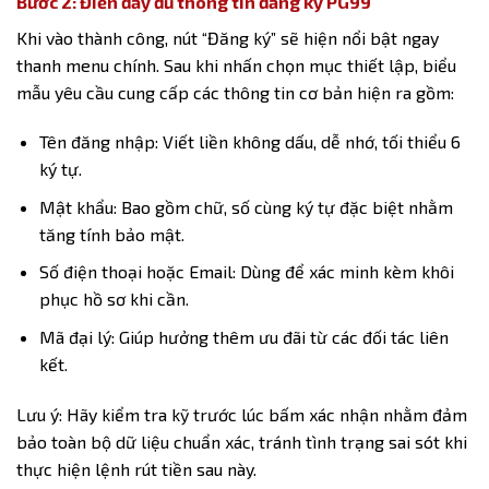
Bước 2: Điền đầy đủ thông tin đăng ký PG99
Khi vào thành công, nút “Đăng ký” sẽ hiện nổi bật ngay
thanh menu chính. Sau khi nhấn chọn mục thiết lập, biểu
mẫu yêu cầu cung cấp các thông tin cơ bản hiện ra gồm:
Tên đăng nhập: Viết liền không dấu, dễ nhớ, tối thiểu 6
ký tự.
Mật khẩu: Bao gồm chữ, số cùng ký tự đặc biệt nhằm
tăng tính bảo mật.
Số điện thoại hoặc Email: Dùng để xác minh kèm khôi
phục hồ sơ khi cần.
Mã đại lý: Giúp hưởng thêm ưu đãi từ các đối tác liên
kết.
Lưu ý: Hãy kiểm tra kỹ trước lúc bấm xác nhận nhằm đảm
bảo toàn bộ dữ liệu chuẩn xác, tránh tình trạng sai sót khi
thực hiện lệnh rút tiền sau này.