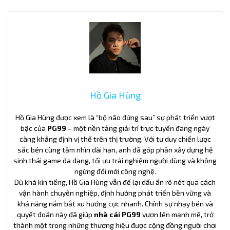
Hồ Gia Hùng
Hồ Gia Hùng được xem là “bộ não đứng sau” sự phát triển vượt
bậc của
PG99
– một nền tảng giải trí trực tuyến đang ngày
càng khẳng định vị thế trên thị trường. Với tư duy chiến lược
sắc bén cùng tầm nhìn dài hạn, anh đã góp phần xây dựng hệ
sinh thái game đa dạng, tối ưu trải nghiệm người dùng và không
ngừng đổi mới công nghệ.
Dù khá kín tiếng, Hồ Gia Hùng vẫn để lại dấu ấn rõ nét qua cách
vận hành chuyên nghiệp, định hướng phát triển bền vững và
khả năng nắm bắt xu hướng cực nhanh. Chính sự nhạy bén và
quyết đoán này đã giúp
nhà cái PG99
vươn lên mạnh mẽ, trở
thành một trong những thương hiệu được cộng đồng người chơi