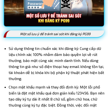
Một số lưu ý để tránh sai sót khi đăng ký PG99
Sử dụng thông tin chuẩn xác khi đăng ký: Cung cấp dữ
liệu chính xác 100% nhằm đảm bảo quyền lợi về rút
thưởng, bảo mật cùng xác minh danh tính. Nếu dùng
thông tin giả như số điện thoại hay email không tồn tại,
tài khoản dễ bị khóa khi bộ phận kỹ thuật phát hiện bất
thường.
Chọn mật khẩu mạnh và thay đổi định kỳ: Một lỗi phổ
biến là đặt mật khẩu quá đơn giản kiểu 123456. Bạn nên
tạo dãy ký tự dài ít nhất 8 chữ số, gồm chữ hoa, chữ
thường cùng ký tự đặc biệt. Đồng thời, việc đổi mật