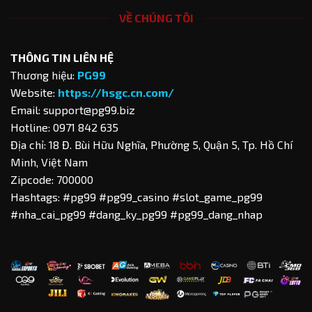
VỀ CHÚNG TÔI
THÔNG TIN LIÊN HỆ
Thương hiệu:
PG99
Website:
https://hsgc.cn.com/
Email:
support@pg99.biz
Hotline: 0971 842 635
Địa chỉ: 18 Đ. Bùi Hữu Nghĩa, Phường 5, Quận 5, Tp. Hồ Chí
Minh, Việt Nam
Zipcode: 700000
Hashtags: #pg99 #pg99_casino #slot_game_pg99
#nha_cai_pg99 #dang_ky_pg99 #pg99_dang_nhap