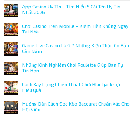
Hiệu
Bí
Gian
có
App Casino Uy Tín – Tìm Hiểu 5 Cái Tên Uy Tín
Quả
Kíp
Rút
bình
Tránh
Tiền
luận
Nhất 2026
Lỗ
Casino
ở
Vốn
Nhanh
Hướng
Không
Hiệu
Không?
Dẫn
có
Chơi Casino Trên Mobile – Kiếm Tiền Khủng Ngay
Quả
Review
Nạp
bình
Thực
Rút
luận
Tại Nhà
Tế
Tiền
ở
Chi
App
Không
Tiết
Casino
có
Game Live Casino Là Gì? Những Kiến Thức Cơ Bản
Từ
Uy
bình
A
Tín
luận
Cần Nắm
–
–
ở
Z
Tìm
Chơi
Không
Cho
Hiểu
Casino
có
Những Kinh Nghiệm Chơi Roulette Giúp Bạn Tự
Người
5
Trên
bình
Mớ
Cái
Mobile
luận
Tin Hơn
Tên
–
ở
Uy
Kiếm
Game
Không
Tín
Tiền
Live
có
Cách Xây Dựng Chiến Thuật Chơi Blackjack Cực
Nhất
Khủng
Casino
bình
2026
Ngay
Là
luận
Hiệu Quả
Tại
Gì?
ở
Nhà
Những
Những
Không
Kiến
Kinh
có
Hướng Dẫn Cách Đọc Kèo Baccarat Chuẩn Xác Cho
Thức
Nghiệm
bình
Cơ
Chơi
luận
Hội Viên
Bản
Roulette
ở
Cần
Giúp
Cách
Không
Nắm
Bạn
Xây
có
Tự
Dựng
bình
Tin
Chiến
luận
Hơn
Thuật
ở