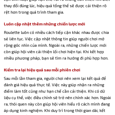
thay đổi đúng lúc, hiệu quả tổng thể sẽ được cải thiện rõ
rệt hơn trong quá trình tham gia.
Luôn cập nhật thêm những chiến lược mới
Roulette luôn có nhiều cách tiếp cận khác nhau được chia
sẻ liên tục. Việc cập nhật thông tin giúp người chơi mở
rộng góc nhìn của mình. Ngoài ra, những chiến lược mới
còn giúp hội viên cải thiện lối chơi hiện tại. Khi kết hợp
nhiều phương pháp, bạn sẽ tìm ra hướng đi phù hợp hơn.
Kiểm tra lại hiệu quả sau mỗi phiên chơi
Sau mỗi lần tham gia, người chơi nên xem lại kết quả để
đánh giá hiệu quả thực tế. Việc này giúp nhận ra những
điểm làm tốt cũng như hạn chế cần cải thiện. Khi có dữ
liệu cụ thể, việc điều chỉnh sẽ trở nên chính xác hơn. Ngoài
ra, thói quen này còn giúp hội viên hiểu rõ cách mình đang
áp dụng kinh nghiệm. Khi duy trì trong thời gian dài, kết