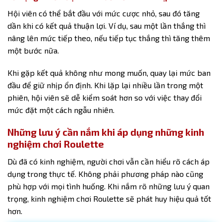
Hội viên có thể bắt đầu với mức cược nhỏ, sau đó tăng
dần khi có kết quả thuận lợi. Ví dụ, sau một lần thắng thì
nâng lên mức tiếp theo, nếu tiếp tục thắng thì tăng thêm
một bước nữa.
Khi gặp kết quả không như mong muốn, quay lại mức ban
đầu để giữ nhịp ổn định. Khi lặp lại nhiều lần trong một
phiên, hội viên sẽ dễ kiểm soát hơn so với việc thay đổi
mức đặt một cách ngẫu nhiên.
Những lưu ý cần nắm khi áp dụng những kinh
nghiệm chơi Roulette
Dù đã có kinh nghiệm, người chơi vẫn cần hiểu rõ cách áp
dụng trong thực tế. Không phải phương pháp nào cũng
phù hợp với mọi tình huống. Khi nắm rõ những lưu ý quan
trọng, kinh nghiệm chơi Roulette sẽ phát huy hiệu quả tốt
hơn.