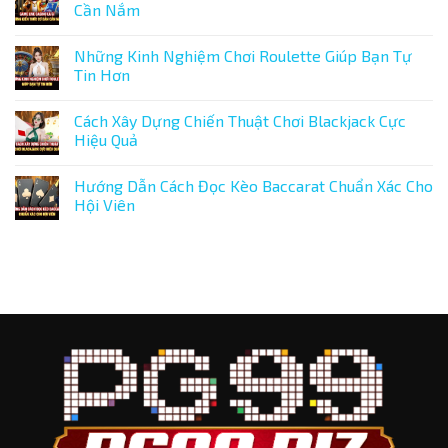
A
Tín
luận
Cần Nắm
–
–
ở
Z
Tìm
Chơi
Không
Cho
Hiểu
Casino
có
Những Kinh Nghiệm Chơi Roulette Giúp Bạn Tự
Người
5
Trên
bình
Mớ
Cái
Mobile
luận
Tin Hơn
Tên
–
ở
Uy
Kiếm
Game
Không
Tín
Tiền
Live
có
Cách Xây Dựng Chiến Thuật Chơi Blackjack Cực
Nhất
Khủng
Casino
bình
2026
Ngay
Là
luận
Hiệu Quả
Tại
Gì?
ở
Nhà
Những
Những
Không
Kiến
Kinh
có
Hướng Dẫn Cách Đọc Kèo Baccarat Chuẩn Xác Cho
Thức
Nghiệm
bình
Cơ
Chơi
luận
Hội Viên
Bản
Roulette
ở
Cần
Giúp
Cách
Không
Nắm
Bạn
Xây
có
Tự
Dựng
bình
Tin
Chiến
luận
Hơn
Thuật
ở
Chơi
Hướng
Blackjack
Dẫn
Cực
Cách
Hiệu
Đọc
Quả
Kèo
Baccarat
Chuẩn
Xác
Cho
Hội
Viên