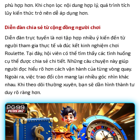
phù hợp hơn. Khi chọn lọc nội dung hợp lý, quá trình tích
lũy kiến thức trở nên dễ áp dụng hơn.
Diễn đàn chia sẻ từ cộng đồng người chơi
Diễn đàn trực tuyến là nơi tập hợp nhiều ý kiến đến từ
người tham gia thực tế và đúc kết kinh nghiệm chơi
Roulette. Tại đây, hội viên có thể tìm thấy các tình huống
cụ thể được chia sẻ chi tiết. Những câu chuyện này giúp
người đọc hiểu rõ hơn cách vận hành của từng vòng quay.
Ngoài ra, việc trao đổi còn mang lại nhiều góc nhìn khác
nhau. Khi theo dõi thường xuyên, bạn sẽ dần hình thành tư
duy rõ ràng hơn.