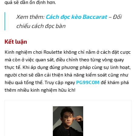
quả sẽ dần ổn định hơn.
Xem thêm:
Cách đọc kèo Baccarat
– Đối
chiếu cách đọc bàn
Kết luận
Kinh nghiệm chơi Roulette không chỉ nằm ở cách đặt cược
mà còn ở việc quan sát, điều chỉnh theo từng vòng quay
thực tế. Khi áp dụng đúng phương pháp cùng sự linh hoạt,
người chơi sẽ dần cải thiện khả năng kiểm soát cũng như
hiệu quả tổng thể. Truy cập ngay
PG99COM
để khám phá
thêm nhiều kinh nghiệm hữu ích!