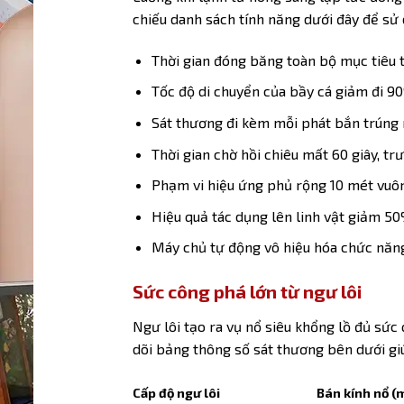
chiếu danh sách tính năng dưới đây để sử 
Thời gian đóng băng toàn bộ mục tiêu tr
Tốc độ di chuyển của bầy cá giảm đi 90
Sát thương đi kèm mỗi phát bắn trúng 
Thời gian chờ hồi chiêu mất 60 giây, tr
Phạm vi hiệu ứng phủ rộng 10 mét vuô
Hiệu quả tác dụng lên linh vật giảm 50
Máy chủ tự động vô hiệu hóa chức năng
Sức công phá lớn từ ngư lôi
Ngư lôi tạo ra vụ nổ siêu khổng lồ đủ sức
dõi bảng thông số sát thương bên dưới gi
Cấp độ ngư lôi
Bán kính nổ (