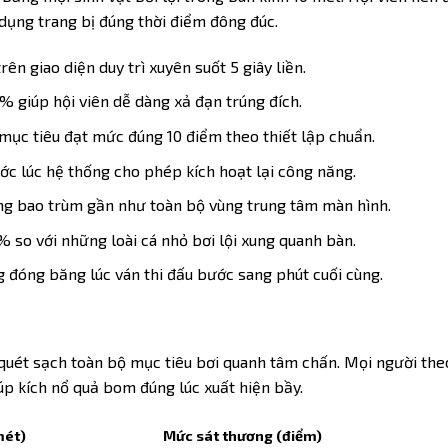
dụng trang bị đúng thời điểm đông đúc.
ên giao diện duy trì xuyên suốt 5 giây liền.
% giúp hội viên dễ dàng xả đạn trúng đích.
mục tiêu đạt mức đúng 10 điểm theo thiết lập chuẩn.
ước lúc hệ thống cho phép kích hoạt lại công năng.
ng bao trùm gần như toàn bộ vùng trung tâm màn hình.
% so với những loài cá nhỏ bơi lội xung quanh bàn.
 đóng băng lúc ván thi đấu bước sang phút cuối cùng.
 quét sạch toàn bộ mục tiêu bơi quanh tâm chấn. Mọi người the
úp kích nổ quả bom đúng lúc xuất hiện bầy.
mét)
Mức sát thương (điểm)