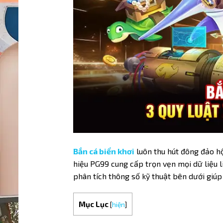
Bắn cá biển khơi
luôn thu hút đông đảo h
hiệu PG99 cung cấp trọn vẹn mọi dữ liệu l
phân tích thông số kỹ thuật bên dưới giúp
Mục Lục
[
hiện
]