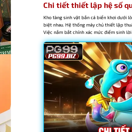
Chi tiết thiết lập hệ số 
Kho tàng sinh vật
bắn cá biển khơi
dưới lò
biệt nhau. Hệ thống máy chủ thiết lập thuậ
Việc nắm bắt chính xác mức điểm sinh lờ