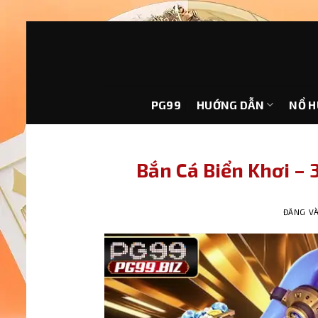
Bỏ
qua
nội
dung
PG99
HUỚNG DẪN
NỔ H
Bắn Cá Biển Khơi – 
ĐĂNG V