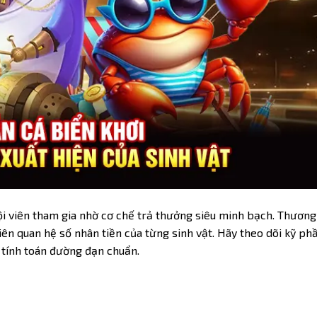
ội viên tham gia nhờ cơ chế trả thưởng siêu minh bạch. Thương
iên quan hệ số nhân tiền của từng sinh vật. Hãy theo dõi kỹ ph
 tính toán đường đạn chuẩn.