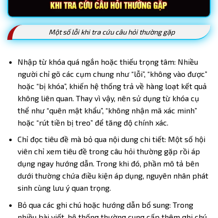
Một số lỗi khi tra cứu câu hỏi thường gặp
Nhập từ khóa quá ngắn hoặc thiếu trọng tâm: Nhiều
người chỉ gõ các cụm chung như “lỗi”, “không vào được”
hoặc “bị khóa”, khiến hệ thống trả về hàng loạt kết quả
không liên quan. Thay vì vậy, nên sử dụng từ khóa cụ
thể như “quên mật khẩu”, “không nhận mã xác minh”
hoặc “rút tiền bị treo” để tăng độ chính xác.
Chỉ đọc tiêu đề mà bỏ qua nội dung chi tiết: Một số hội
viên chỉ xem tiêu đề trong câu hỏi thường gặp rồi áp
dụng ngay hướng dẫn. Trong khi đó, phần mô tả bên
dưới thường chứa điều kiện áp dụng, nguyên nhân phát
sinh cùng lưu ý quan trọng.
Bỏ qua các ghi chú hoặc hướng dẫn bổ sung: Trong
nhiều bài viết, hệ thống thường cung cấp thêm ghi chú