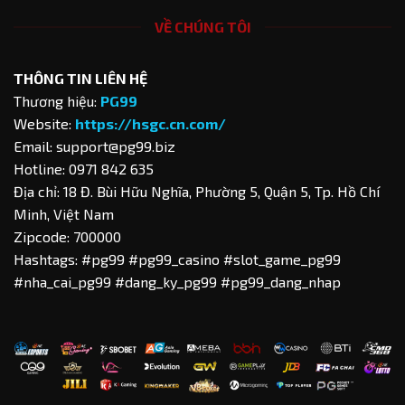
VỀ CHÚNG TÔI
THÔNG TIN LIÊN HỆ
Thương hiệu:
PG99
Website:
https://hsgc.cn.com/
Email:
support@pg99.biz
Hotline: 0971 842 635
Địa chỉ: 18 Đ. Bùi Hữu Nghĩa, Phường 5, Quận 5, Tp. Hồ Chí
Minh, Việt Nam
Zipcode: 700000
Hashtags: #pg99 #pg99_casino #slot_game_pg99
#nha_cai_pg99 #dang_ky_pg99 #pg99_dang_nhap