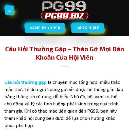
Bỏ
qua
nội
dung
ĐĂNG KÝ +999K
ĐĂNG NHẬP
Câu Hỏi Thường Gặp – Tháo Gỡ Mọi Băn
Khoăn Của Hội Viên
Câu hỏi thường gặp
là chuyên mục tổng hợp nhiều thắc
mắc thực tế do người dùng gửi về, được hệ thống giải đáp
bằng thông tin rõ ràng, dễ hiểu. Nhờ đó, hội viên có thể
chủ động xử lý các tình huống phát sinh trong quá trình
tham gia. Khi có thắc mắc liên quan đến
PG99
, bạn hãy
tham khảo nội dung bên dưới để lựa chọn hướng khắc
phục phù hợp.