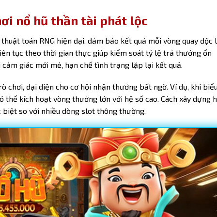
ơi nổ hũ thần tài phát lộc
thuật toán RNG hiện đại, đảm bảo kết quả mỗi vòng quay độc 
ên tục theo thời gian thực giúp kiểm soát tỷ lệ trả thưởng ổn
 cảm giác mới mẻ, hạn chế tình trạng lặp lại kết quả.
rò chơi, đại diện cho cơ hội nhận thưởng bất ngờ. Ví dụ, khi biể
ó thể kích hoạt vòng thưởng lớn với hệ số cao. Cách xây dựng 
biệt so với nhiều dòng slot thông thường.