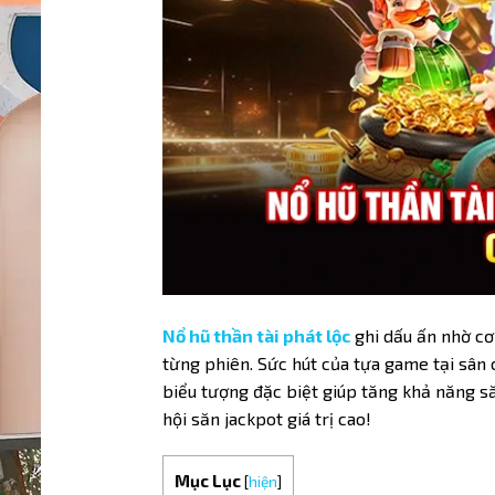
Nổ hũ thần tài phát lộc
ghi dấu ấn nhờ cơ
từng phiên. Sức hút của tựa game tại sân 
biểu tượng đặc biệt giúp tăng khả năng s
hội săn jackpot giá trị cao!
Mục Lục
[
hiện
]