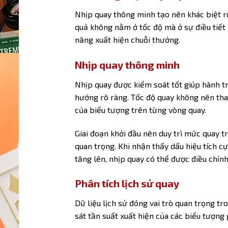
Nhịp quay thông minh tạo nên khác biệt rõ
quả không nằm ở tốc độ mà ở sự điều tiết h
năng xuất hiện chuỗi thưởng.
Nhịp quay thông minh
Nhịp quay được kiểm soát tốt giúp hành tr
hướng rõ ràng. Tốc độ quay không nên thay
của biểu tượng trên từng vòng quay.
Giai đoạn khởi đầu nên duy trì mức quay t
quan trọng. Khi nhận thấy dấu hiệu tích cự
tăng lên, nhịp quay có thể được điều chỉnh
Phân tích lịch sử quay
Dữ liệu lịch sử đóng vai trò quan trọng tr
sát tần suất xuất hiện của các biểu tượng