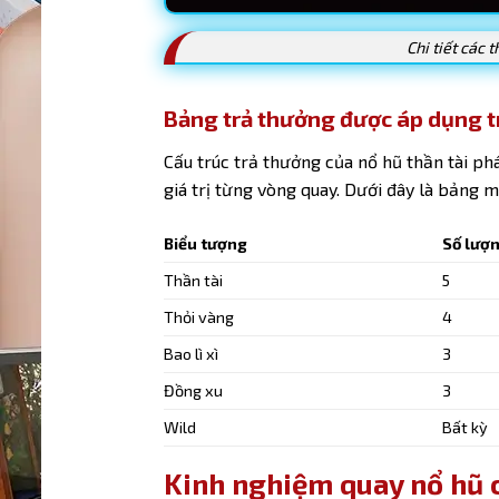
Chi tiết các 
Bảng trả thưởng được áp dụng 
Cấu trúc trả thưởng của nổ hũ thần tài ph
giá trị từng vòng quay. Dưới đây là bảng mô
Biểu tượng
Số lượ
Thần tài
5
Thỏi vàng
4
Bao lì xì
3
Đồng xu
3
Wild
Bất kỳ
Kinh nghiệm quay nổ hũ