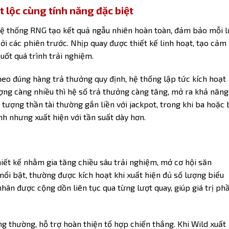
t lộc cùng tính năng đặc biệt
hệ thống RNG tạo kết quả ngẫu nhiên hoàn toàn, đảm bảo mỗi l
i các phiên trước. Nhịp quay được thiết kế linh hoạt, tạo cảm
suốt quá trình trải nghiệm.
heo đúng hàng trả thưởng quy định, hệ thống lập tức kích hoạt
ng càng nhiều thì hệ số trả thưởng càng tăng, mở ra khả năng
u tượng thần tài thường gắn liền với jackpot, trong khi ba hoặc
h nhưng xuất hiện với tần suất dày hơn.
iết kế nhằm gia tăng chiều sâu trải nghiệm, mở cơ hội săn
ổi bật, thường được kích hoạt khi xuất hiện đủ số lượng biểu
nhân được cộng dồn liên tục qua từng lượt quay, giúp giá trị ph
ng thường, hỗ trợ hoàn thiện tổ hợp chiến thắng. Khi Wild xuất