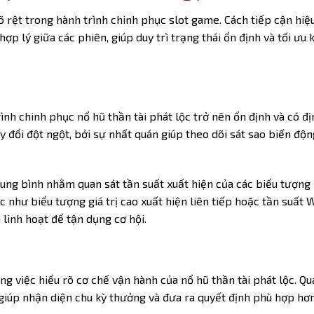
 rệt trong hành trình chinh phục slot game. Cách tiếp cận hiệ
ợp lý giữa các phiên, giúp duy trì trạng thái ổn định và tối ưu 
ình chinh phục nổ hũ thần tài phát lộc trở nên ổn định và có đị
 đổi đột ngột, bởi sự nhất quán giúp theo dõi sát sao biến độn
rung bình nhằm quan sát tần suất xuất hiện của các biểu tượng
c như biểu tượng giá trị cao xuất hiện liên tiếp hoặc tần suất 
 linh hoạt để tận dụng cơ hội.
ong việc hiểu rõ cơ chế vận hành của nổ hũ thần tài phát lộc. Qu
 giúp nhận diện chu kỳ thưởng và đưa ra quyết định phù hợp hơn