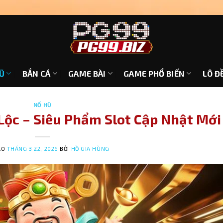
Ũ
BẮN CÁ
GAME BÀI
GAME PHỔ BIẾN
LÔ Đ
NỔ HŨ
Lộc – Siêu Phẩm Slot Cập Nhật Mới
ÀO
THÁNG 3 22, 2026
BỞI
HỒ GIA HÙNG