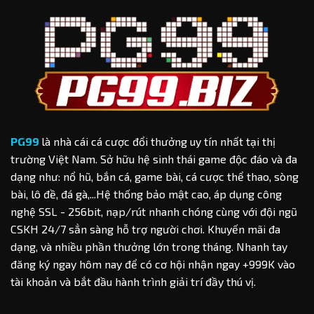
Hiệu
Đọc
Quả
Kèo
Baccarat
Chuẩn
Xác
Cho
Hội
Viên
PG99
là nhà cái cá cược đổi thưởng uy tín nhất tại thị
trường Việt Nam. Sở hữu hệ sinh thái game độc đáo và đa
dạng như: nổ hũ, bắn cá, game bài, cá cược thể thao, sòng
bài, lô đề, đá gà,...Hệ thống bảo mật cao, áp dụng công
nghệ SSL - 256bit, nạp/rút nhanh chóng cùng với đội ngũ
CSKH 24/7 sẳn sàng hỗ trợ người chơi. Khuyến mãi đa
dạng, và nhiều phần thưởng lớn trong tháng. Nhanh tay
đăng ký ngay hôm nay để có cơ hội nhận ngay +999K vào
tài khoản và bắt đầu hành trình giải trí đầy thú vị.