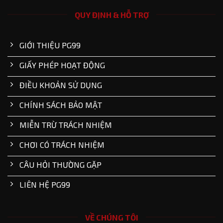
QUY ĐỊNH & HỖ TRỢ
GIỚI THIỆU PG99
GIẤY PHÉP HOẠT ĐỘNG
ĐIỀU KHOẢN SỬ DỤNG
CHÍNH SÁCH BẢO MẬT
MIỄN TRỪ TRÁCH NHIỆM
CHƠI CÓ TRÁCH NHIỆM
CÂU HỎI THƯỜNG GẶP
LIÊN HỆ PG99
VỀ CHÚNG TÔI