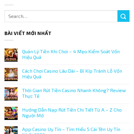
BÀI VIẾT MỚI NHẤT
Quản Lý Tiền Khi Chơi – 4 Mẹo Kiểm Soát Vốn
Hiệu Quả
Không
có
Cách Chơi Casino Lâu Dài – Bí Kíp Tránh Lỗ Vốn
bình
luận
Hiệu Quả
ở
Quản
Không
Lý
có
Thời Gian Rút Tiền Casino Nhanh Không? Review
Tiền
bình
Khi
luận
Thực Tế
Chơi
ở
–
Cách
Không
4
Chơi
có
Hướng Dẫn Nạp Rút Tiền Chi Tiết Từ A – Z Cho
Mẹo
Casino
bình
Kiểm
Lâu
luận
Người Mớ
Soát
Dài
ở
Vốn
–
Thời
Không
Hiệu
Bí
Gian
có
App Casino Uy Tín – Tìm Hiểu 5 Cái Tên Uy Tín
Quả
Kíp
Rút
bình
Tránh
Tiền
luận