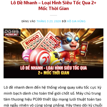
Lô Đề Nhanh – Loại Hình Siêu Tốc Qua 2+
Mốc Thời Gian
ĐĂNG VÀO
THÁNG 3 23, 2026
BỞI
HỒ GIA HÙNG
Lô đề nhanh đem đến hệ thống vòng quay siêu tốc cực kỳ
minh bạch dành cho toàn thể giới chốt số. Máy chủ trung
tâm thương hiệu PG99 thiết lập mạng lưới thuật toán tạo
mã ngẫu nhiên vô cùng sòng phẳng. Hãy theo dõi kỹ chuỗi