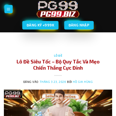
Bỏ
qua
nội
dung
ĐĂNG KÝ +999K
ĐĂNG NHẬP
LÔ ĐỀ
Lô Đề Siêu Tốc – Bộ Quy Tắc Và Mẹo
Chiến Thắng Cực Đỉnh
ĐĂNG VÀO
THÁNG 3 23, 2026
BỞI
HỒ GIA HÙNG