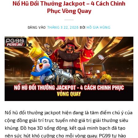
Nổ Hũ Đổi Thưởng Jackpot – 4 Cách Chinh
Phục Vòng Quay
ĐĂNG VÀO
THÁNG 3 22, 2026
BỞI
HỒ GIA HÙNG
Nổ hũ đổi thưởng jackpot hiện đang là tâm điểm chú ý của
cộng đồng giải trí trực tuyến nhờ giá trị giải thưởng siêu
khủng. Đồ họa 3D sống động, kết quả minh bạch đã tạo
nên sức hút khó cưỡng cho mỗi vòng quay. PG99 tự hào