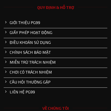
QUY ĐỊNH & HỖ TRỢ
GIỚI THIỆU PG99
GIẤY PHÉP HOẠT ĐỘNG
ĐIỀU KHOẢN SỬ DỤNG
CHÍNH SÁCH BẢO MẬT
MIỄN TRỪ TRÁCH NHIỆM
CHƠI CÓ TRÁCH NHIỆM
CÂU HỎI THƯỜNG GẶP
LIÊN HỆ PG99
VỀ CHÚNG TÔI