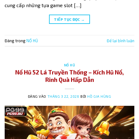
cung cấp những tựa game slot […]
TIẾP TỤC ĐỌC
→
Đăng trong
NỔ HŨ
Để lại bình luận
NỔ HŨ
Nổ Hũ 52 Lá Truyền Thống – Kích Hũ Nổ,
Rinh Quà Hấp Dẫn
ĐĂNG VÀO
THÁNG 3 22, 2026
BỞI
HỒ GIA HÙNG