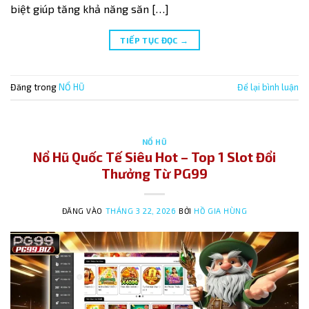
biệt giúp tăng khả năng săn […]
TIẾP TỤC ĐỌC
→
Đăng trong
NỔ HŨ
Để lại bình luận
NỔ HŨ
Nổ Hũ Quốc Tế Siêu Hot – Top 1 Slot Đổi
Thưởng Từ PG99
ĐĂNG VÀO
THÁNG 3 22, 2026
BỞI
HỒ GIA HÙNG