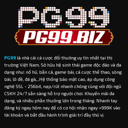
Hiệu
Đọc
Quả
Kèo
Baccarat
Chuẩn
Xác
Cho
Hội
Viên
PG99
là nhà cái cá cược đổi thưởng uy tín nhất tại thị
trường Việt Nam. Sở hữu hệ sinh thái game độc đáo và đa
dạng như: nổ hũ, bắn cá, game bài, cá cược thể thao, sòng
bài, lô đề, đá gà,...Hệ thống bảo mật cao, áp dụng công
nghệ SSL - 256bit, nạp/rút nhanh chóng cùng với đội ngũ
CSKH 24/7 sẳn sàng hỗ trợ người chơi. Khuyến mãi đa
dạng, và nhiều phần thưởng lớn trong tháng. Nhanh tay
đăng ký ngay hôm nay để có cơ hội nhận ngay +999K vào
tài khoản và bắt đầu hành trình giải trí đầy thú vị.