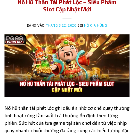
Nổ Hũ Thần Tài Phát Lộc – Siêu Phẩm
Slot Cập Nhật Mới
ĐĂNG VÀO
THÁNG 3 22, 2026
BỞI
HỒ GIA HÙNG
Nổ hũ thần tài phát lộc ghi dấu ấn nhờ cơ chế quay thưởng
linh hoạt cùng tần suất trả thưởng ổn định theo từng
phiên. Sức hút của tựa game tại sân chơi đến từ việc nhịp
quay nhanh, chuỗi thưởng đa tầng cùng các biểu tượng đặc