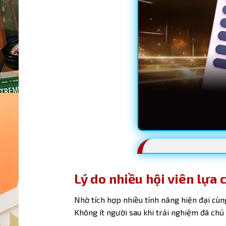
Lý do nhiều hội viên lựa 
Nhờ tích hợp nhiều tính năng hiện đại cù
Không ít người sau khi trải nghiệm đã ch