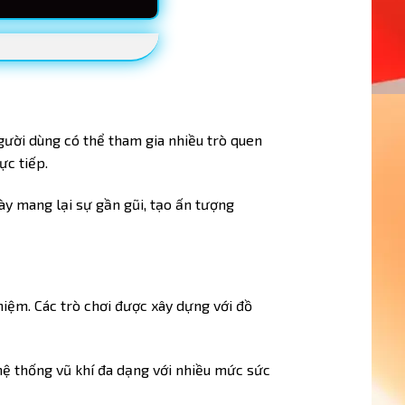
gười dùng có thể tham gia nhiều trò quen
ực tiếp.
y mang lại sự gần gũi, tạo ấn tượng
iệm. Các trò chơi được xây dựng với đồ
hệ thống vũ khí đa dạng với nhiều mức sức