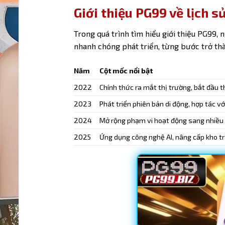
Giới thiệu PG99 về lịch s
Trong quá trình tìm hiểu giới thiệu PG99,
nhanh chóng phát triển, từng bước trở thà
Năm
Cột mốc nổi bật
2022
Chính thức ra mắt thị trường, bắt đầu 
2023
Phát triển phiên bản di động, hợp tác 
2024
Mở rộng phạm vi hoạt động sang nhiều q
2025
Ứng dụng công nghệ AI, nâng cấp kho t