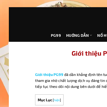
Bỏ
qua
nội
dung
PG99
HUỚNG DẪN
NỔ H
Giới thiệu
Giới thiệu PG99
đã dần khẳng định tên tuổ
tham gia nhờ chất lượng dịch vụ đáng tin 
tiếp tục theo dõi nội dung bên dưới để hi
Mục Lục
[
hiện
]