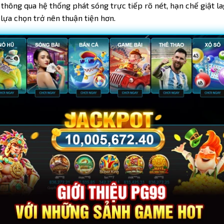
thông qua hệ thống phát sóng trực tiếp rõ nét, hạn chế giật l
 lựa chọn trở nên thuận tiện hơn.