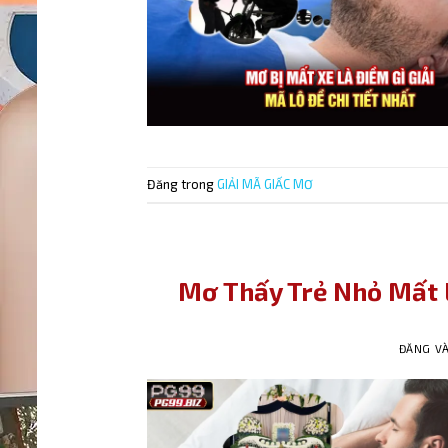
Đăng trong
GIẢI MÃ GIẤC MƠ
Mơ Thấy Trẻ Nhỏ Mất 
ĐĂNG V