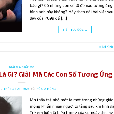
báo gì? Có những con số lô đề nào tương ứng 
hình ảnh này không? Hãy theo dõi bài viết sau
đây của PG99 để […]
TIẾP TỤC ĐỌC
→
Để lại bình
GIẢI MÃ GIẤC MƠ
Là Gì? Giải Mã Các Con Số Tương Ứng
ÀO
THÁNG 3 23, 2026
BỞI
HỒ GIA HÙNG
Mơ thấy trẻ nhỏ mất là một trong những giấc
mộng khiến nhiều người lo lắng sau khi tỉnh dậ
Trẻ em luôn là biểu tượng của sự ngây thơ, hy