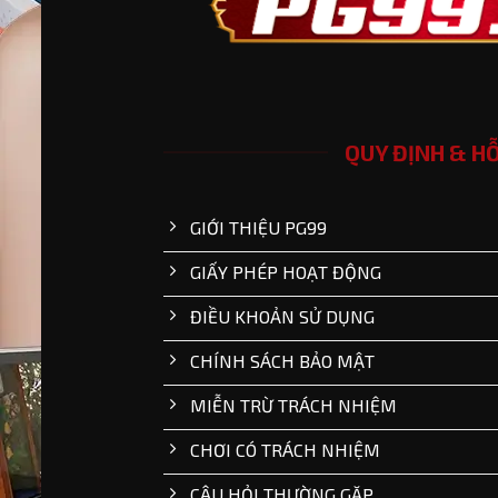
QUY ĐỊNH & H
GIỚI THIỆU PG99
GIẤY PHÉP HOẠT ĐỘNG
ĐIỀU KHOẢN SỬ DỤNG
CHÍNH SÁCH BẢO MẬT
MIỄN TRỪ TRÁCH NHIỆM
CHƠI CÓ TRÁCH NHIỆM
CÂU HỎI THƯỜNG GẶP