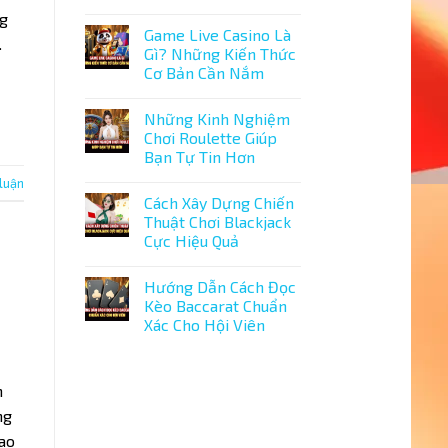
Casino
A
Không
Uy
ng
–
có
Tín
Game Live Casino Là
Z
bình
.
–
Cho
luận
Gì? Những Kiến Thức
Tìm
ở
Người
Hiểu
Cơ Bản Cần Nắm
Chơi
Mớ
5
Casino
Cái
Không
Trên
Tên
có
Mobile
Những Kinh Nghiệm
Uy
bình
–
Tín
luận
Chơi Roulette Giúp
Kiếm
ở
Nhất
Tiền
Bạn Tự Tin Hơn
Game
2026
Khủng
Live
Ngay
Không
 luận
Casino
Tại
có
Là
Cách Xây Dựng Chiến
Nhà
bình
Gì?
luận
Thuật Chơi Blackjack
Những
ở
Kiến
Cực Hiệu Quả
Những
Thức
Kinh
Cơ
Không
Nghiệm
Bản
có
Chơi
Hướng Dẫn Cách Đọc
Cần
bình
Roulette
Nắm
luận
Kèo Baccarat Chuẩn
Giúp
ở
Bạn
Xác Cho Hội Viên
Cách
Tự
Xây
Tin
Không
Dựng
Hơn
có
Chiến
bình
Thuật
luận
n
Chơi
ở
Blackjack
Hướng
ng
Cực
Dẫn
Hiệu
Cách
bao
Quả