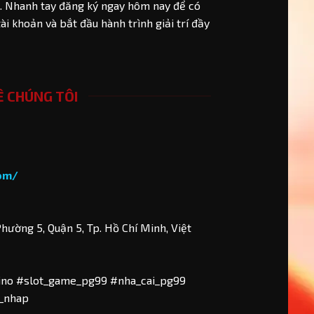
. Nhanh tay đăng ký ngay hôm nay để có
i khoản và bắt đầu hành trình giải trí đầy
Ề CHÚNG TÔI
com/
 Phường 5, Quận 5, Tp. Hồ Chí Minh, Việt
ino #slot_game_pg99 #nha_cai_pg99
_nhap