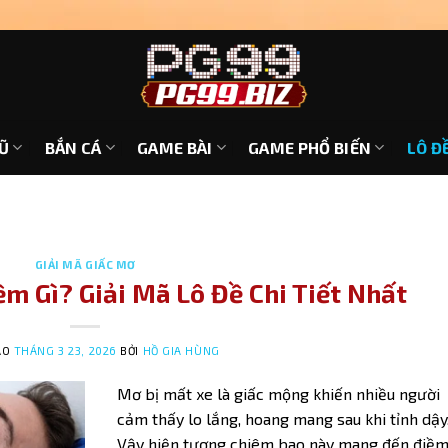
Ũ
BẮN CÁ
GAME BÀI
GAME PHỔ BIẾN
LÔ Đ
GIẢI MÃ GIẤC MƠ
m Gì? Giải Mã Lô Đề Chi Tiết Nhất
ÀO
THÁNG 3 23, 2026
BỞI
HỒ GIA HÙNG
Mơ bị mất xe là giấc mộng khiến nhiều người
cảm thấy lo lắng, hoang mang sau khi tỉnh dậy
Vậy hiện tượng chiêm bao này mang đến điề