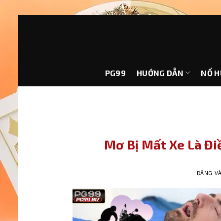
Bỏ
qua
nội
dung
PG99
HUỚNG DẪN
NỔ H
Mơ Bị Mất Xe Là Điề
ĐĂNG V