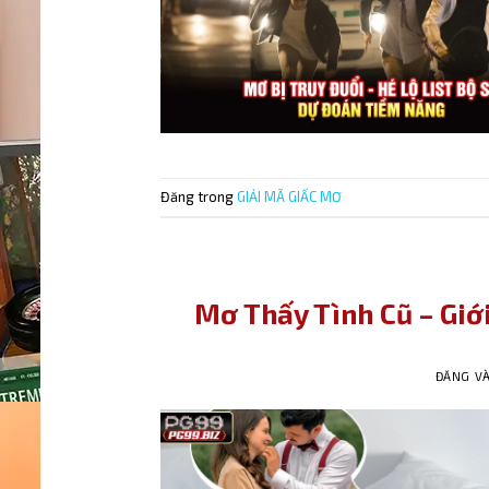
Đăng trong
GIẢI MÃ GIẤC MƠ
Mơ Thấy Tình Cũ – Giớ
ĐĂNG V