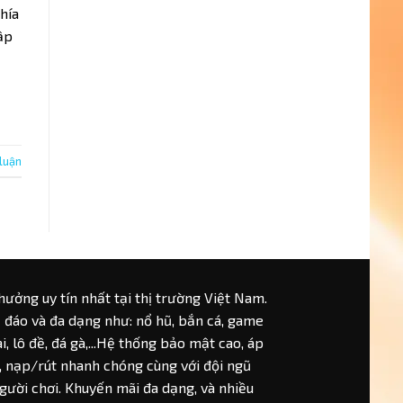
khía
ập
 luận
thưởng uy tín nhất tại thị trường Việt Nam.
 đáo và đa dạng như: nổ hũ, bắn cá, game
i, lô đề, đá gà,...Hệ thống bảo mật cao, áp
, nạp/rút nhanh chóng cùng với đội ngũ
ười chơi. Khuyến mãi đa dạng, và nhiều