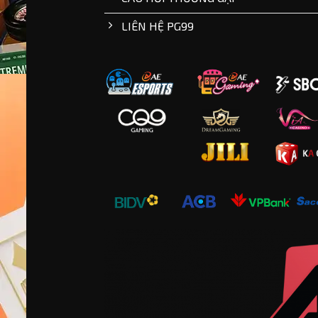
LIÊN HỆ PG99