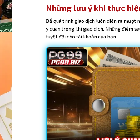
Những lưu ý khi thực hiệ
Để quá trình giao dịch luôn diễn ra mượt m
ý quan trọng khi giao dịch. Những điểm s
tuyệt đối cho tài khoản của bạn.