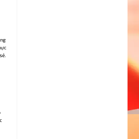
ơng
hực
sẻ.
o
c