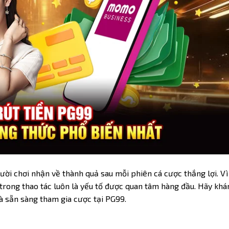
ười chơi nhận về thành quả sau mỗi phiên cá cược thắng lợi. Vì
 trong thao tác luôn là yếu tố được quan tâm hàng đầu. Hãy kh
 sẵn sàng tham gia cược tại PG99.