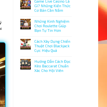
Game Live Casino Là
Z
bình
–
Cho
luận
Gì? Những Kiến Thức
Tìm
ở
Người
Hiểu
Cơ Bản Cần Nắm
Chơi
Mớ
5
Casino
Cái
Không
Trên
Tên
có
Mobile
Những Kinh Nghiệm
Uy
bình
ý
–
Tín
luận
Chơi Roulette Giúp
Kiếm
ở
i
Nhất
Tiền
Bạn Tự Tin Hơn
Game
2026
Khủng
Live
Ngay
Không
Casino
Tại
có
Là
Cách Xây Dựng Chiến
Nhà
bình
Gì?
luận
Thuật Chơi Blackjack
Những
ở
Kiến
Cực Hiệu Quả
Những
Thức
Kinh
Cơ
Không
Nghiệm
Bản
có
Chơi
Hướng Dẫn Cách Đọc
Cần
bình
Roulette
Nắm
luận
Kèo Baccarat Chuẩn
Giúp
ở
Bạn
Xác Cho Hội Viên
Cách
Tự
Xây
Tin
Không
Dựng
Hơn
có
Chiến
bình
Thuật
luận
Chơi
ở
Blackjack
Hướng
Cực
Dẫn
Hiệu
Cách
Quả
Đọc
Kèo
Baccarat