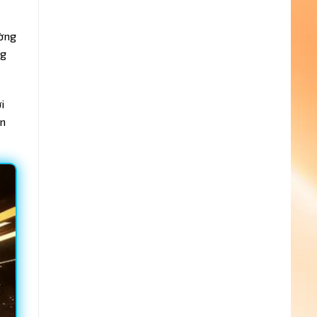
ờng
ng
i
ện