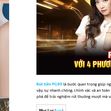
Rút tiền PG99
là bước quan trọng giúp ng
vậy, sự nhanh chóng, chính xác và an toàn
phá để trải nghiệm rút thưởng mượt mà và
Mục Lục
[
hiện
]