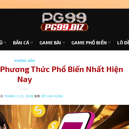
Ũ
BẮN CÁ
GAME BÀI
GAME PHỔ BIẾN
LÔ Đ
HUỚNG DẪN
4 Phương Thức Phổ Biến Nhất Hiện
Nay
ÀO
THÁNG 3 23, 2026
BỞI
HỒ GIA HÙNG