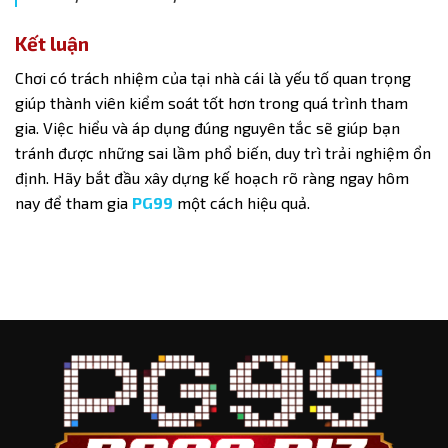
Kết luận
Chơi có trách nhiệm
của tại nhà cái là yếu tố quan trọng
giúp thành viên kiểm soát tốt hơn trong quá trình tham
gia. Việc hiểu và áp dụng đúng nguyên tắc sẽ giúp bạn
tránh được những sai lầm phổ biến, duy trì trải nghiệm ổn
định. Hãy bắt đầu xây dựng kế hoạch rõ ràng ngay hôm
nay để tham gia
PG99
một cách hiệu quả.