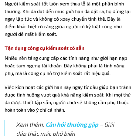
Người kiểm soát tốt luôn xem thua lỗ là một phần bình
thường. Khi đã đạt đến mức giới hạn đã đặt ra, họ dừng lại
ngay lập tức và không cố xoay chuyển tình thế. Đây là
điểm khác biệt rõ ràng giữa người có kỷ luật cũng như
người dễ mất kiểm soát.
Tận dụng công cụ kiểm soát có sẵn
Nhiều nền tảng cung cấp các tính năng như giới hạn nạp
hoặc tạm ngưng tài khoản. Đây không phải là tính năng
phụ, mà là công cụ hỗ trợ kiểm soát rất hiệu quả.
Việc kích hoạt các giới hạn này ngay từ đầu giúp bạn tránh
được tình huống vượt quá khả năng kiểm soát. Khi mọi thứ
đã được thiết lập sẵn, người chơi sẽ không cần phụ thuộc
hoàn toàn vào ý chí cá nhân.
Xem thêm:
Câu hỏi thường gặp
– Giải
đáp thắc mắc phổ biến