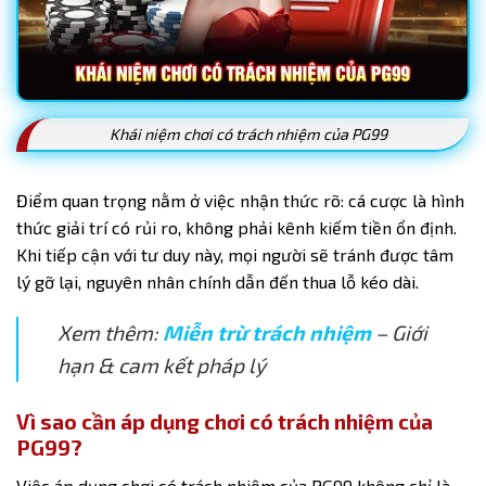
Khái niệm chơi có trách nhiệm của PG99
Điểm quan trọng nằm ở việc nhận thức rõ: cá cược là hình
thức giải trí có rủi ro, không phải kênh kiếm tiền ổn định.
Khi tiếp cận với tư duy này, mọi người sẽ tránh được tâm
lý gỡ lại, nguyên nhân chính dẫn đến thua lỗ kéo dài.
Xem thêm:
Miễn trừ trách nhiệm
– Giới
hạn & cam kết pháp lý
Vì sao cần áp dụng chơi có trách nhiệm của
PG99?
Việc áp dụng chơi có trách nhiệm của PG99 không chỉ là