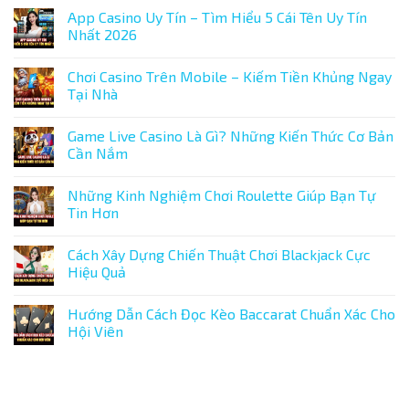
Hiệu
Bí
Gian
có
App Casino Uy Tín – Tìm Hiểu 5 Cái Tên Uy Tín
Quả
Kíp
Rút
bình
Tránh
Tiền
luận
Nhất 2026
Lỗ
Casino
ở
Vốn
Nhanh
Hướng
Không
Hiệu
Không?
Dẫn
có
Chơi Casino Trên Mobile – Kiếm Tiền Khủng Ngay
Quả
Review
Nạp
bình
Thực
Rút
luận
Tại Nhà
Tế
Tiền
ở
Chi
App
Không
Tiết
Casino
có
Game Live Casino Là Gì? Những Kiến Thức Cơ Bản
Từ
Uy
bình
A
Tín
luận
Cần Nắm
–
–
ở
Z
Tìm
Chơi
Không
Cho
Hiểu
Casino
có
Những Kinh Nghiệm Chơi Roulette Giúp Bạn Tự
Người
5
Trên
bình
Mớ
Cái
Mobile
luận
Tin Hơn
Tên
–
ở
Uy
Kiếm
Game
Không
Tín
Tiền
Live
có
Cách Xây Dựng Chiến Thuật Chơi Blackjack Cực
Nhất
Khủng
Casino
bình
2026
Ngay
Là
luận
Hiệu Quả
Tại
Gì?
ở
Nhà
Những
Những
Không
Kiến
Kinh
có
Hướng Dẫn Cách Đọc Kèo Baccarat Chuẩn Xác Cho
Thức
Nghiệm
bình
Cơ
Chơi
luận
Hội Viên
Bản
Roulette
ở
Cần
Giúp
Cách
Không
Nắm
Bạn
Xây
có
Tự
Dựng
bình
Tin
Chiến
luận
Hơn
Thuật
ở
Chơi
Hướng