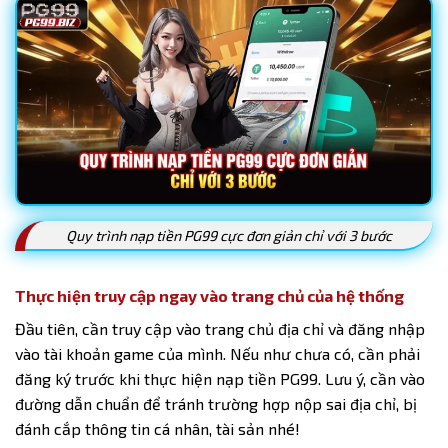
Quy trình nạp tiền PG99 cực đơn giản chỉ với 3 bước
Thực hiện truy cập ngay vào trang chủ của hệ thống
Đầu tiên, cần truy cập vào trang chủ địa chỉ và đăng nhập
vào tài khoản game của mình. Nếu như chưa có, cần phải
đăng ký trước khi thực hiện nạp tiền PG99. Lưu ý, cần vào
đường dẫn chuẩn để tránh trường hợp nộp sai địa chỉ, bị
đánh cắp thông tin cá nhân, tài sản nhé!