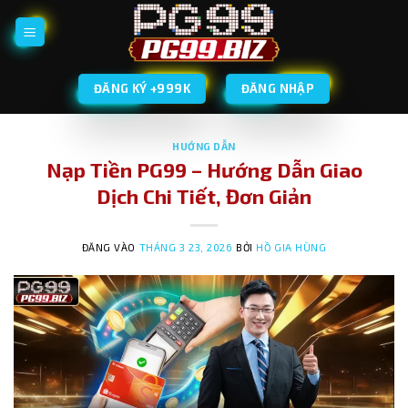
Bỏ
qua
nội
dung
ĐĂNG KÝ +999K
ĐĂNG NHẬP
HUỚNG DẪN
Nạp Tiền PG99 – Hướng Dẫn Giao
Dịch Chi Tiết, Đơn Giản
ĐĂNG VÀO
THÁNG 3 23, 2026
BỞI
HỒ GIA HÙNG