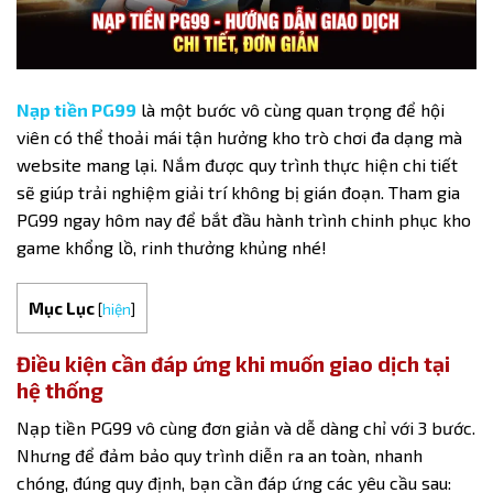
Nạp tiền PG99
là một bước vô cùng quan trọng để hội
viên có thể thoải mái tận hưởng kho trò chơi đa dạng mà
website mang lại. Nắm được quy trình thực hiện chi tiết
sẽ giúp trải nghiệm giải trí không bị gián đoạn. Tham gia
PG99
ngay hôm nay để bắt đầu hành trình chinh phục kho
game khổng lồ, rinh thưởng khủng nhé!
Mục Lục
[
hiện
]
Điều kiện cần đáp ứng khi muốn giao dịch tại
hệ thống
Nạp tiền PG99
vô cùng đơn giản và dễ dàng chỉ với 3 bước.
Nhưng để đảm bảo quy trình diễn ra an toàn, nhanh
chóng, đúng quy định, bạn cần đáp ứng các yêu cầu sau: