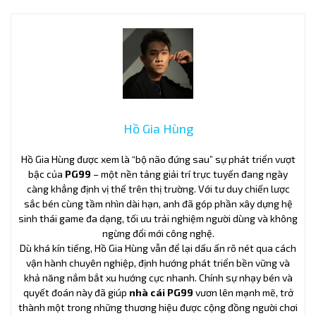
Hồ Gia Hùng
Hồ Gia Hùng được xem là “bộ não đứng sau” sự phát triển vượt
bậc của
PG99
– một nền tảng giải trí trực tuyến đang ngày
càng khẳng định vị thế trên thị trường. Với tư duy chiến lược
sắc bén cùng tầm nhìn dài hạn, anh đã góp phần xây dựng hệ
sinh thái game đa dạng, tối ưu trải nghiệm người dùng và không
ngừng đổi mới công nghệ.
Dù khá kín tiếng, Hồ Gia Hùng vẫn để lại dấu ấn rõ nét qua cách
vận hành chuyên nghiệp, định hướng phát triển bền vững và
khả năng nắm bắt xu hướng cực nhanh. Chính sự nhạy bén và
quyết đoán này đã giúp
nhà cái PG99
vươn lên mạnh mẽ, trở
thành một trong những thương hiệu được cộng đồng người chơi