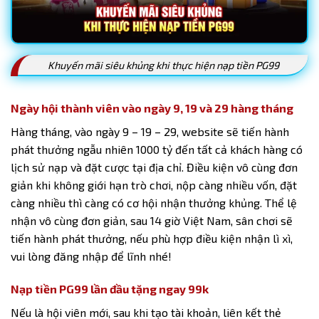
Khuyến mãi siêu khủng khi thực hiện nạp tiền PG99
Ngày hội thành viên vào ngày 9, 19 và 29 hàng tháng
Hàng tháng, vào ngày 9 – 19 – 29, website sẽ tiến hành
phát thưởng ngẫu nhiên 1000 tỷ đến tất cả khách hàng có
lịch sử nạp và đặt cược tại địa chỉ. Điều kiện vô cùng đơn
giản khi không giới hạn trò chơi, nộp càng nhiều vốn, đặt
càng nhiều thì càng có cơ hội nhận thưởng khủng. Thể lệ
nhận vô cùng đơn giản, sau 14 giờ Việt Nam, sân chơi sẽ
tiến hành phát thưởng, nếu phù hợp điều kiện nhận lì xì,
vui lòng đăng nhập để lĩnh nhé!
Nạp tiền PG99 lần đầu tặng ngay 99k
Nếu là hội viên mới, sau khi tạo tài khoản, liên kết thẻ