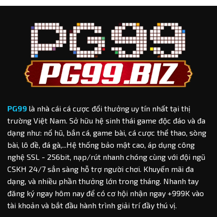
Blackjack
Dẫn
Cực
Cách
Hiệu
Đọc
Quả
Kèo
Baccarat
Chuẩn
Xác
Cho
Hội
Viên
PG99
là nhà cái cá cược đổi thưởng uy tín nhất tại thị
trường Việt Nam. Sở hữu hệ sinh thái game độc đáo và đa
dạng như: nổ hũ, bắn cá, game bài, cá cược thể thao, sòng
bài, lô đề, đá gà,...Hệ thống bảo mật cao, áp dụng công
nghệ SSL - 256bit, nạp/rút nhanh chóng cùng với đội ngũ
CSKH 24/7 sẳn sàng hỗ trợ người chơi. Khuyến mãi đa
dạng, và nhiều phần thưởng lớn trong tháng. Nhanh tay
đăng ký ngay hôm nay để có cơ hội nhận ngay +999K vào
tài khoản và bắt đầu hành trình giải trí đầy thú vị.