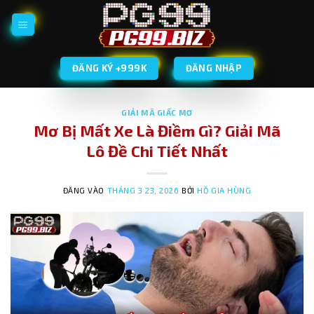
Bỏ
qua
nội
dung
ĐĂNG KÝ +999K
ĐĂNG NHẬP
GIẢI MÃ GIẤC MƠ
Mơ Bị Mất Xe Là Điềm Gì? Giải Mã
Lô Đề Chi Tiết Nhất
ĐĂNG VÀO
THÁNG 3 23, 2026
BỞI
HỒ GIA HÙNG