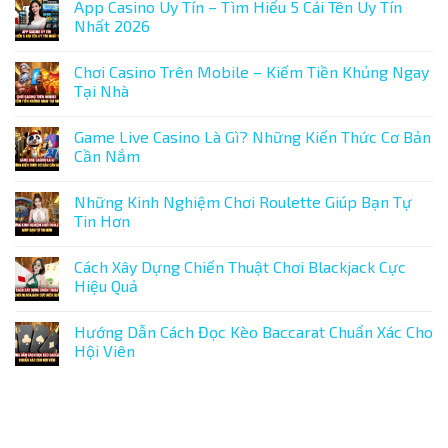
App Casino Uy Tín – Tìm Hiểu 5 Cái Tên Uy Tín
Quả
Kíp
Rút
bình
Tránh
Tiền
luận
Nhất 2026
Lỗ
Casino
ở
Vốn
Nhanh
Hướng
Không
Hiệu
Không?
Dẫn
có
Chơi Casino Trên Mobile – Kiếm Tiền Khủng Ngay
Quả
Review
Nạp
bình
Thực
Rút
luận
Tại Nhà
Tế
Tiền
ở
Chi
App
Không
Tiết
Casino
có
Game Live Casino Là Gì? Những Kiến Thức Cơ Bản
Từ
Uy
bình
A
Tín
luận
Cần Nắm
–
–
ở
Z
Tìm
Chơi
Không
Cho
Hiểu
Casino
có
Những Kinh Nghiệm Chơi Roulette Giúp Bạn Tự
Người
5
Trên
bình
Mớ
Cái
Mobile
luận
Tin Hơn
Tên
–
ở
Uy
Kiếm
Game
Không
Tín
Tiền
Live
có
Cách Xây Dựng Chiến Thuật Chơi Blackjack Cực
Nhất
Khủng
Casino
bình
2026
Ngay
Là
luận
Hiệu Quả
Tại
Gì?
ở
Nhà
Những
Những
Không
Kiến
Kinh
có
Hướng Dẫn Cách Đọc Kèo Baccarat Chuẩn Xác Cho
Thức
Nghiệm
bình
Cơ
Chơi
luận
Hội Viên
Bản
Roulette
ở
Cần
Giúp
Cách
Không
Nắm
Bạn
Xây
có
Tự
Dựng
bình
Tin
Chiến
luận
Hơn
Thuật
ở
Chơi
Hướng