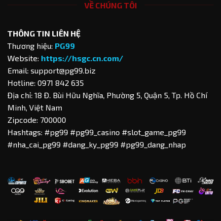
VỀ CHÚNG TÔI
THÔNG TIN LIÊN HỆ
Thương hiệu:
PG99
Website:
https://hsgc.cn.com/
Email:
support@pg99.biz
Hotline: 0971 842 635
Địa chỉ: 18 Đ. Bùi Hữu Nghĩa, Phường 5, Quận 5, Tp. Hồ Chí
Minh, Việt Nam
Zipcode: 700000
Hashtags: #pg99 #pg99_casino #slot_game_pg99
#nha_cai_pg99 #dang_ky_pg99 #pg99_dang_nhap