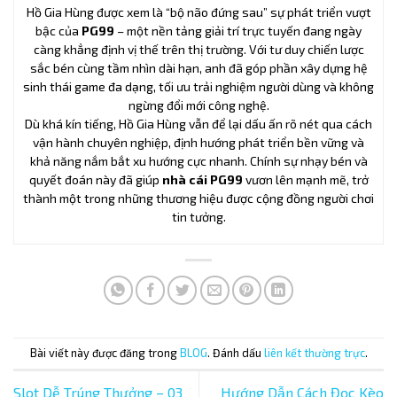
Hồ Gia Hùng được xem là “bộ não đứng sau” sự phát triển vượt
bậc của
PG99
– một nền tảng giải trí trực tuyến đang ngày
càng khẳng định vị thế trên thị trường. Với tư duy chiến lược
sắc bén cùng tầm nhìn dài hạn, anh đã góp phần xây dựng hệ
sinh thái game đa dạng, tối ưu trải nghiệm người dùng và không
ngừng đổi mới công nghệ.
Dù khá kín tiếng, Hồ Gia Hùng vẫn để lại dấu ấn rõ nét qua cách
vận hành chuyên nghiệp, định hướng phát triển bền vững và
khả năng nắm bắt xu hướng cực nhanh. Chính sự nhạy bén và
quyết đoán này đã giúp
nhà cái PG99
vươn lên mạnh mẽ, trở
thành một trong những thương hiệu được cộng đồng người chơi
tin tưởng.
Bài viết này được đăng trong
BLOG
. Đánh dấu
liên kết thường trực
.
Slot Dễ Trúng Thưởng – 03
Hướng Dẫn Cách Đọc Kèo