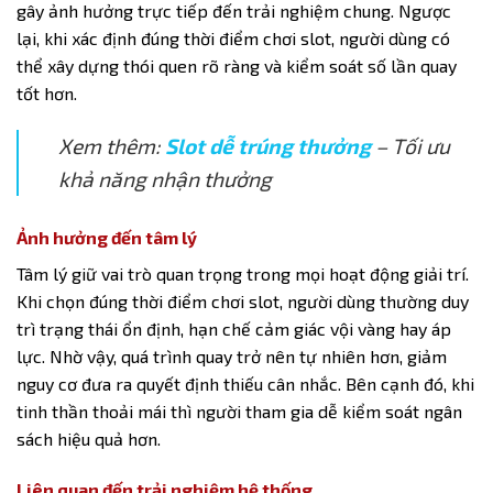
gây ảnh hưởng trực tiếp đến trải nghiệm chung. Ngược
lại, khi xác định đúng thời điểm chơi slot, người dùng có
thể xây dựng thói quen rõ ràng và kiểm soát số lần quay
tốt hơn.
Xem thêm:
Slot dễ trúng thưởng
– Tối ưu
khả năng nhận thưởng
Ảnh hưởng đến tâm lý
Tâm lý giữ vai trò quan trọng trong mọi hoạt động giải trí.
Khi chọn đúng thời điểm chơi slot, người dùng thường duy
trì trạng thái ổn định, hạn chế cảm giác vội vàng hay áp
lực. Nhờ vậy, quá trình quay trở nên tự nhiên hơn, giảm
nguy cơ đưa ra quyết định thiếu cân nhắc. Bên cạnh đó, khi
tinh thần thoải mái thì người tham gia dễ kiểm soát ngân
sách hiệu quả hơn.
Liên quan đến trải nghiệm hệ thống