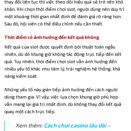
thay đổi liên tục thì việc theo dõi hiệu quả sẽ trở nên khó
khăn. Khi chọn thời điểm chơi slot, người dùng nên duy trì
một khoảng thời gian nhất định để đánh giá rõ ràng hơn.
Sau đó, hội viên có thể điều chỉnh nếu cần thiết.
Thời điểm có ảnh hưởng đến kết quả không
Kết quả của slot được quyết định bởi thuật toán ngẫu
nhiên, do đó khung giờ không tác động trực tiếp đến kết
quả. Tuy nhiên, thời điểm chơi slot vẫn ảnh hưởng đến
nhiều yếu tố khác như tâm lý, trải nghiệm hệ thống, khả
năng kiểm soát.
Những yếu tố này gián tiếp ảnh hưởng đến cách người
dùng tham gia. Vì vậy, việc lựa chọn khung giờ phù hợp
vẫn mang lại giá trị nhất định, dù không thay đổi kết quả
quay một cách trực tiếp.
Xem thêm:
Cách chơi casino lâu dài
–