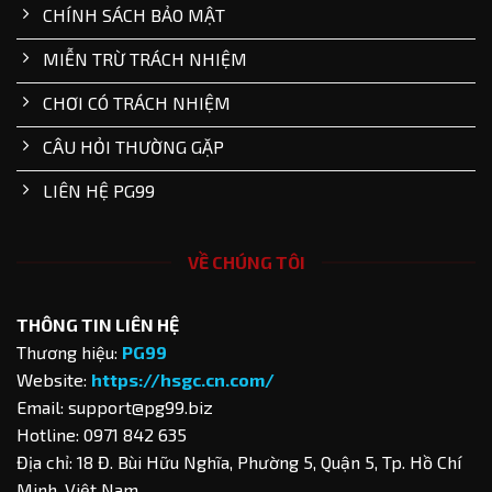
CHÍNH SÁCH BẢO MẬT
MIỄN TRỪ TRÁCH NHIỆM
CHƠI CÓ TRÁCH NHIỆM
CÂU HỎI THƯỜNG GẶP
LIÊN HỆ PG99
VỀ CHÚNG TÔI
THÔNG TIN LIÊN HỆ
Thương hiệu:
PG99
Website:
https://hsgc.cn.com/
Email:
support@pg99.biz
Hotline: 0971 842 635
Địa chỉ: 18 Đ. Bùi Hữu Nghĩa, Phường 5, Quận 5, Tp. Hồ Chí
Minh, Việt Nam