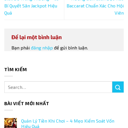
Bí Quyết Săn Jackpot Hiệu
Baccarat Chuẩn Xác Cho Hội
Quả
Viên
Để lại một bình luận
Bạn phải
đăng nhập
để gửi bình luận.
TÌM KIẾM
BÀI VIẾT MỚI NHẤT
Quản Lý Tiền Khi Chơi – 4 Mẹo Kiểm Soát Vốn
Hiệu Quả