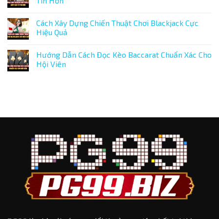
Tin Hơn
Tên
–
ở
Uy
Kiếm
Game
Không
Tín
Tiền
Live
có
Cách Xây Dựng Chiến Thuật Chơi Blackjack Cực
Nhất
Khủng
Casino
bình
2026
Ngay
Là
luận
Hiệu Quả
Tại
Gì?
ở
Nhà
Những
Những
Không
Kiến
Kinh
có
Hướng Dẫn Cách Đọc Kèo Baccarat Chuẩn Xác Cho
Thức
Nghiệm
bình
Cơ
Chơi
luận
Hội Viên
Bản
Roulette
ở
Cần
Giúp
Cách
Không
Nắm
Bạn
Xây
có
Tự
Dựng
bình
Tin
Chiến
luận
Hơn
Thuật
ở
Chơi
Hướng
Blackjack
Dẫn
Cực
Cách
Hiệu
Đọc
Quả
Kèo
Baccarat
Chuẩn
Xác
Cho
Hội
Viên