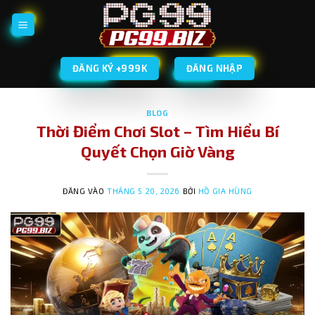
Bỏ
qua
nội
dung
ĐĂNG KÝ +999K
ĐĂNG NHẬP
BLOG
Thời Điểm Chơi Slot – Tìm Hiểu Bí
Quyết Chọn Giờ Vàng
ĐĂNG VÀO
THÁNG 5 20, 2026
BỞI
HỒ GIA HÙNG