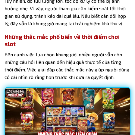
Tuy nhiên, do lưu lượng lớn, tốc độ xử lý có thể bị ảnh
hưởng nhẹ. Vì vậy, người tham gia cần kiểm soát tốt thời
gian sử dụng, tránh kéo dài quá lâu. Nếu biết cân đối hợp
lý, đây vẫn là khung giờ mang lại trải nghiệm khá thú vị.
Những thắc mắc phổ biến về thời điểm chơi
slot
Bên cạnh việc lựa chọn khung giờ, nhiều người vẫn còn
những câu hỏi liên quan đến hiệu quả thực tế của từng
thời điểm. Việc giải đáp các thắc mắc này giúp người dùng
có cái nhìn rõ ràng hơn trước khi đưa ra quyết định.