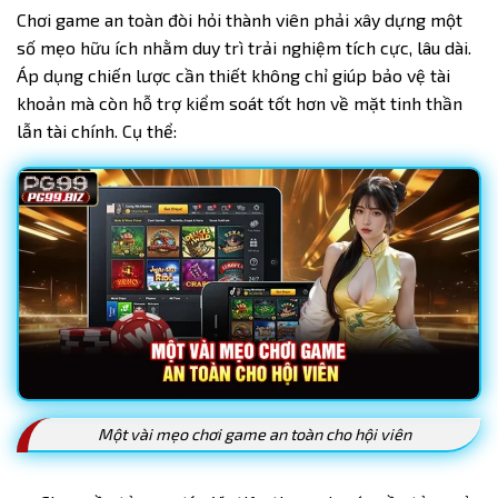
Chơi game an toàn đòi hỏi thành viên phải xây dựng một
số mẹo hữu ích nhằm duy trì trải nghiệm tích cực, lâu dài.
Áp dụng chiến lược cần thiết không chỉ giúp bảo vệ tài
khoản mà còn hỗ trợ kiểm soát tốt hơn về mặt tinh thần
lẫn tài chính. Cụ thể:
Một vài mẹo chơi game an toàn cho hội viên