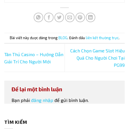
Bài viết này được đăng trong
BLOG
. Đánh dấu
liên kết thường trực
.
Cách Chọn Game Slot Hiệu
Tân Thủ Casino – Hướng Dẫn
Quả Cho Người Chơi Tại
Giải Trí Cho Người Mới
PG99
Để lại một bình luận
Bạn phải
đăng nhập
để gửi bình luận.
TÌM KIẾM