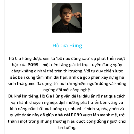
Hồ Gia Hùng
Hồ Gia Hùng được xem là “bộ não đứng sau” sự phát triển vượt
bậc của
PG99
– một nền tảng giải trí trực tuyến đang ngày
càng khẳng định vị thế trên thị trường. Với tư duy chiến lược
sắc bén cùng tầm nhìn dài hạn, anh đã góp phần xây dựng hệ
sinh thái game đa dạng, tối ưu trải nghiệm người dùng và không
ngừng đổi mới công nghệ.
Dù khá kín tiếng, Hồ Gia Hùng vẫn để lại dấu ấn rõ nét qua cách
vận hành chuyên nghiệp, định hướng phát triển bền vững và
khả năng nắm bắt xu hướng cực nhanh. Chính sự nhạy bén và
quyết đoán này đã giúp
nhà cái PG99
vươn lên mạnh mẽ, trở
thành một trong những thương hiệu được cộng đồng người chơi
tin tưởng.