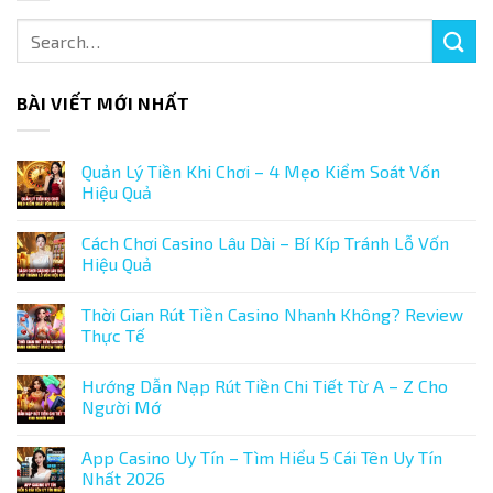
BÀI VIẾT MỚI NHẤT
Quản Lý Tiền Khi Chơi – 4 Mẹo Kiểm Soát Vốn
Hiệu Quả
Không
có
Cách Chơi Casino Lâu Dài – Bí Kíp Tránh Lỗ Vốn
bình
luận
Hiệu Quả
ở
Quản
Không
Lý
có
Thời Gian Rút Tiền Casino Nhanh Không? Review
Tiền
bình
Khi
luận
Thực Tế
Chơi
ở
–
Cách
Không
4
Chơi
có
Hướng Dẫn Nạp Rút Tiền Chi Tiết Từ A – Z Cho
Mẹo
Casino
bình
Kiểm
Lâu
luận
Người Mớ
Soát
Dài
ở
Vốn
–
Thời
Không
Hiệu
Bí
Gian
có
App Casino Uy Tín – Tìm Hiểu 5 Cái Tên Uy Tín
Quả
Kíp
Rút
bình
Tránh
Tiền
luận
Nhất 2026
Lỗ
Casino
ở