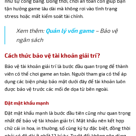
như sự công bằng. Đồng thời, chơi an toàn còn giúp bạn
tận hưởng game lâu dài mà không rơi vào tình trạng
stress hoặc mất kiểm soát tài chính.
Xem thêm:
Quản lý vốn game
– Bảo vệ
ngân sách
Cách thức bảo vệ tài khoản giải trí?
Bảo vệ tài khoản giải trí là bước đầu quan trọng để thành
viên có thể chơi game an toàn. Người tham gia có thể áp
dụng các biện pháp bảo mật dưới đây để tài khoản luôn
được bảo vệ trước các mối đe dọa từ bên ngoài.
Đặt mật khẩu mạnh
Đặt mật khẩu mạnh là bước đầu tiên cũng như quan trọng
nhất để bảo vệ tài khoản giải trí. Mật khẩu nên kết hợp
chữ cái in hoa, in thường, số cùng ký tự đặc biệt, đồng thời
phải có độ dài ít nhất 12 ký tự. Tuyệt đối không nên dùng