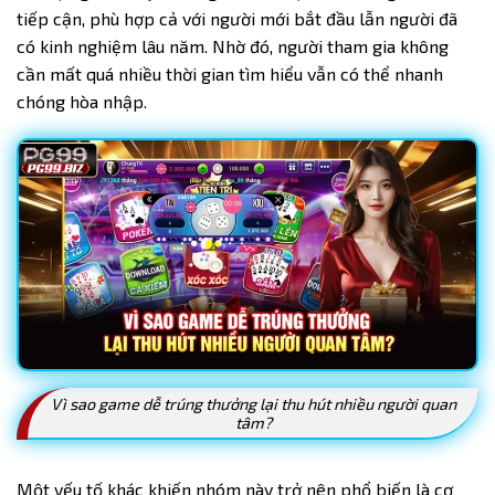
tiếp cận, phù hợp cả với người mới bắt đầu lẫn người đã
có kinh nghiệm lâu năm. Nhờ đó, người tham gia không
cần mất quá nhiều thời gian tìm hiểu vẫn có thể nhanh
chóng hòa nhập.
Vì sao game dễ trúng thưởng lại thu hút nhiều người quan
tâm?
Một yếu tố khác khiến nhóm này trở nên phổ biến là cơ