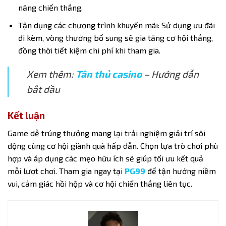
năng chiến thắng.
Tận dụng các chương trình khuyến mãi: Sử dụng ưu đãi
đi kèm, vòng thưởng bổ sung sẽ gia tăng cơ hội thắng,
đồng thời tiết kiệm chi phí khi tham gia.
Xem thêm:
Tân thủ casino
– Hướng dẫn
bắt đầu
Kết luận
Game dễ trúng thưởng mang lại trải nghiệm giải trí sôi
động cùng cơ hội giành quà hấp dẫn. Chọn lựa trò chơi phù
hợp và áp dụng các mẹo hữu ích sẽ giúp tối ưu kết quả
mỗi lượt chơi. Tham gia ngay tại
PG99
để tận hưởng niềm
vui, cảm giác hồi hộp và cơ hội chiến thắng liên tục.