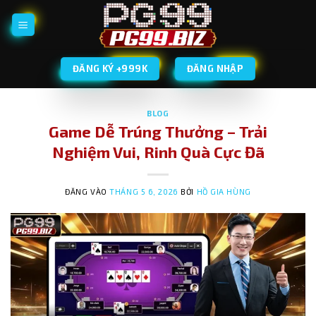
Bỏ
qua
nội
dung
ĐĂNG KÝ +999K
ĐĂNG NHẬP
BLOG
Game Dễ Trúng Thưởng – Trải
Nghiệm Vui, Rinh Quà Cực Đã
ĐĂNG VÀO
THÁNG 5 6, 2026
BỞI
HỒ GIA HÙNG