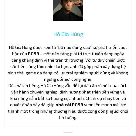
Hồ Gia Hùng
Hồ Gia Hùng được xem là “bộ não đứng sau” sự phát triển vượt
bậc của
PG99
– một nền tảng giải trí trực tuyến đang ngày
càng khẳng định vị thế trên thị trường. Với tư duy chiến lược
sắc bén cùng tầm nhìn dài hạn, anh đã góp phần xây dựng hệ
sinh thái game đa dạng, tối ưu trải nghiệm người dùng và không
ngừng đổi mới công nghệ.
Dù khá kín tiếng, Hồ Gia Hùng vẫn để lại dấu ấn rõ nét qua cách
vận hành chuyên nghiệp, định hướng phát triển bền vững và
khả năng nắm bắt xu hướng cực nhanh. Chính sự nhạy bén và
quyết đoán này đã giúp
nhà cái PG99
vươn lên mạnh mẽ, trở
thành một trong những thương hiệu được cộng đồng người chơi
tin tưởng.