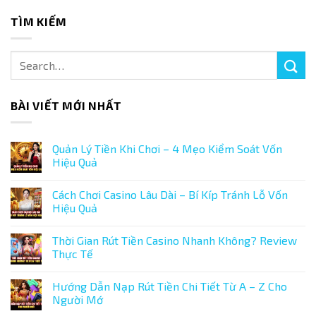
TÌM KIẾM
BÀI VIẾT MỚI NHẤT
Quản Lý Tiền Khi Chơi – 4 Mẹo Kiểm Soát Vốn
Hiệu Quả
Không
có
Cách Chơi Casino Lâu Dài – Bí Kíp Tránh Lỗ Vốn
bình
luận
Hiệu Quả
ở
Quản
Không
Lý
có
Thời Gian Rút Tiền Casino Nhanh Không? Review
Tiền
bình
Khi
luận
Thực Tế
Chơi
ở
–
Cách
Không
4
Chơi
có
Hướng Dẫn Nạp Rút Tiền Chi Tiết Từ A – Z Cho
Mẹo
Casino
bình
Kiểm
Lâu
luận
Người Mớ
Soát
Dài
ở
Vốn
–
Thời
Không