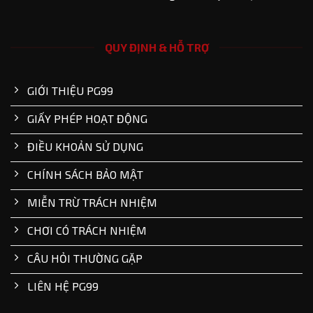
QUY ĐỊNH & HỖ TRỢ
GIỚI THIỆU PG99
GIẤY PHÉP HOẠT ĐỘNG
ĐIỀU KHOẢN SỬ DỤNG
CHÍNH SÁCH BẢO MẬT
MIỄN TRỪ TRÁCH NHIỆM
CHƠI CÓ TRÁCH NHIỆM
CÂU HỎI THƯỜNG GẶP
LIÊN HỆ PG99