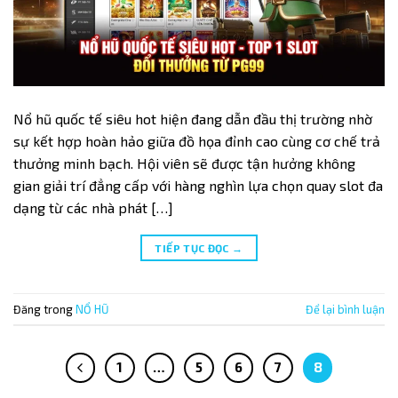
Nổ hũ quốc tế siêu hot hiện đang dẫn đầu thị trường nhờ
sự kết hợp hoàn hảo giữa đồ họa đỉnh cao cùng cơ chế trả
thưởng minh bạch. Hội viên sẽ được tận hưởng không
gian giải trí đẳng cấp với hàng nghìn lựa chọn quay slot đa
dạng từ các nhà phát […]
TIẾP TỤC ĐỌC
→
Đăng trong
NỔ HŨ
Để lại bình luận
1
…
5
6
7
8