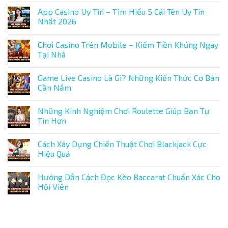
Hiệu
Bí
Gian
có
App Casino Uy Tín – Tìm Hiểu 5 Cái Tên Uy Tín
Quả
Kíp
Rút
bình
Tránh
Tiền
luận
Nhất 2026
Lỗ
Casino
ở
Vốn
Nhanh
Hướng
Không
Hiệu
Không?
Dẫn
có
Chơi Casino Trên Mobile – Kiếm Tiền Khủng Ngay
Quả
Review
Nạp
bình
Thực
Rút
luận
Tại Nhà
Tế
Tiền
ở
Chi
App
Không
Tiết
Casino
có
Game Live Casino Là Gì? Những Kiến Thức Cơ Bản
Từ
Uy
bình
A
Tín
luận
Cần Nắm
–
–
ở
Z
Tìm
Chơi
Không
Cho
Hiểu
Casino
có
Những Kinh Nghiệm Chơi Roulette Giúp Bạn Tự
Người
5
Trên
bình
Mớ
Cái
Mobile
luận
Tin Hơn
Tên
–
ở
Uy
Kiếm
Game
Không
Tín
Tiền
Live
có
Cách Xây Dựng Chiến Thuật Chơi Blackjack Cực
Nhất
Khủng
Casino
bình
2026
Ngay
Là
luận
Hiệu Quả
Tại
Gì?
ở
Nhà
Những
Những
Không
Kiến
Kinh
có
Hướng Dẫn Cách Đọc Kèo Baccarat Chuẩn Xác Cho
Thức
Nghiệm
bình
Cơ
Chơi
luận
Hội Viên
Bản
Roulette
ở
Cần
Giúp
Cách
Không
Nắm
Bạn
Xây
có
Tự
Dựng
bình
Tin
Chiến
luận
Hơn
Thuật
ở