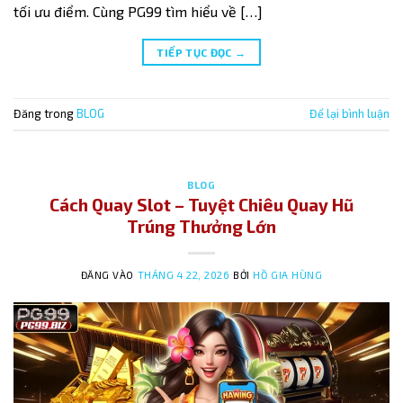
tối ưu điểm. Cùng PG99 tìm hiểu về […]
TIẾP TỤC ĐỌC
→
Đăng trong
BLOG
Để lại bình luận
BLOG
Cách Quay Slot – Tuyệt Chiêu Quay Hũ
Trúng Thưởng Lớn
ĐĂNG VÀO
THÁNG 4 22, 2026
BỞI
HỒ GIA HÙNG