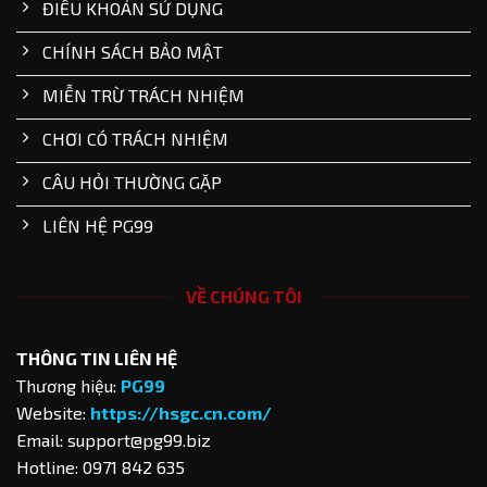
ĐIỀU KHOẢN SỬ DỤNG
CHÍNH SÁCH BẢO MẬT
MIỄN TRỪ TRÁCH NHIỆM
CHƠI CÓ TRÁCH NHIỆM
CÂU HỎI THƯỜNG GẶP
LIÊN HỆ PG99
VỀ CHÚNG TÔI
THÔNG TIN LIÊN HỆ
Thương hiệu:
PG99
Website:
https://hsgc.cn.com/
Email:
support@pg99.biz
Hotline: 0971 842 635