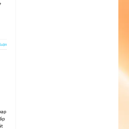
?
 luận
 nạp
cấp
ắt