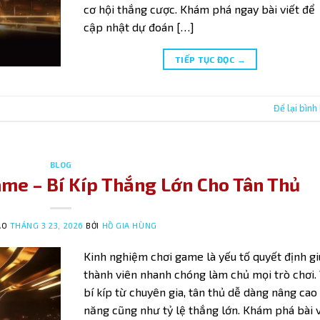
cơ hội thắng cược. Khám phá ngay bài viết để
cập nhật dự đoán […]
TIẾP TỤC ĐỌC
→
Để lại bình
BLOG
me – Bí Kíp Thắng Lớn Cho Tân Thủ
ÀO
THÁNG 3 23, 2026
BỞI
HỒ GIA HÙNG
Kinh nghiệm chơi game là yếu tố quyết định g
thành viên nhanh chóng làm chủ mọi trò chơi.
bí kíp từ chuyên gia, tân thủ dễ dàng nâng cao
năng cũng như tỷ lệ thắng lớn. Khám phá bài v