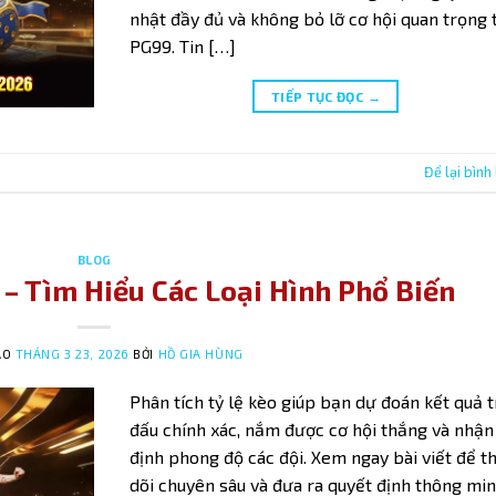
nhật đầy đủ và không bỏ lỡ cơ hội quan trọng 
PG99. Tin […]
TIẾP TỤC ĐỌC
→
Để lại bình
BLOG
 – Tìm Hiểu Các Loại Hình Phổ Biến
ÀO
THÁNG 3 23, 2026
BỞI
HỒ GIA HÙNG
Phân tích tỷ lệ kèo giúp bạn dự đoán kết quả 
đấu chính xác, nắm được cơ hội thắng và nhận
định phong độ các đội. Xem ngay bài viết để t
dõi chuyên sâu và đưa ra quyết định thông mi