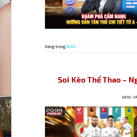
Đăng trong
BLOG
Soi Kèo Thể Thao – N
ĐĂNG V