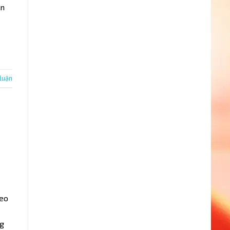
ẫn
 luận
heo
ng