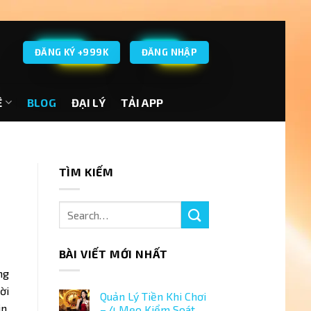
ĐĂNG KÝ +999K
ĐĂNG NHẬP
Ề
BLOG
ĐẠI LÝ
TẢI APP
TÌM KIẾM
BÀI VIẾT MỚI NHẤT
ng
ời
Quản Lý Tiền Khi Chơi
in
– 4 Mẹo Kiểm Soát