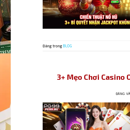
Đăng trong
BLOG
3+ Mẹo Chơi Casino 
ĐĂNG V