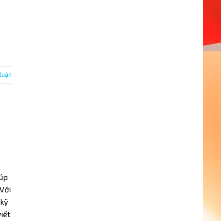
 luận
iúp
 Với
 kỹ
iết