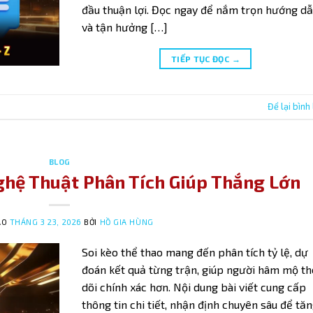
đầu thuận lợi. Đọc ngay để nắm trọn hướng d
và tận hưởng […]
TIẾP TỤC ĐỌC
→
Để lại bình
BLOG
ghệ Thuật Phân Tích Giúp Thắng Lớn
ÀO
THÁNG 3 23, 2026
BỞI
HỒ GIA HÙNG
Soi kèo thể thao mang đến phân tích tỷ lệ, dự
đoán kết quả từng trận, giúp người hâm mộ t
dõi chính xác hơn. Nội dung bài viết cung cấp
thông tin chi tiết, nhận định chuyên sâu để tă