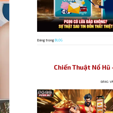
Đăng trong
BLOG
Chiến Thuật Nổ Hũ 
ĐĂNG V