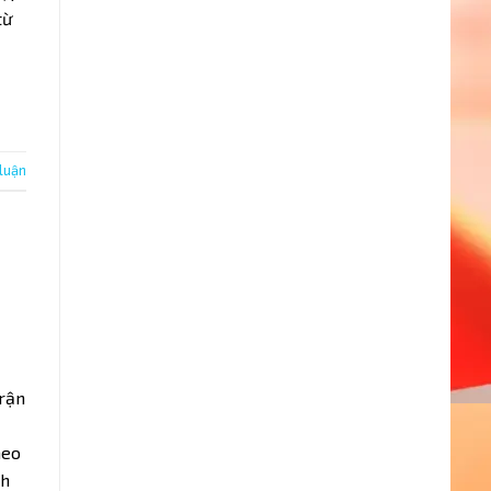
từ
 luận
trận
heo
nh