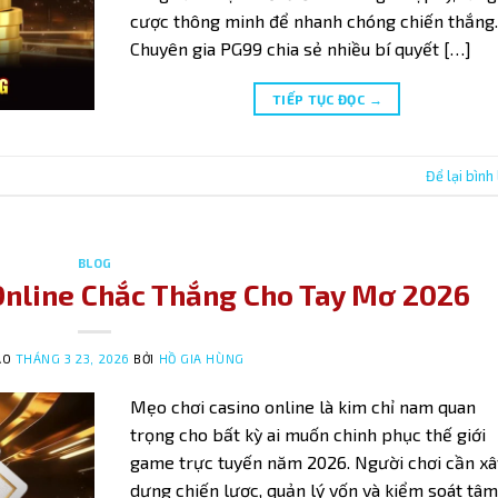
cược thông minh để nhanh chóng chiến thắng
Chuyên gia PG99 chia sẻ nhiều bí quyết […]
TIẾP TỤC ĐỌC
→
Để lại bình
BLOG
Online Chắc Thắng Cho Tay Mơ 2026
ÀO
THÁNG 3 23, 2026
BỞI
HỒ GIA HÙNG
Mẹo chơi casino online là kim chỉ nam quan
trọng cho bất kỳ ai muốn chinh phục thế giới
game trực tuyến năm 2026. Người chơi cần xâ
dựng chiến lược, quản lý vốn và kiểm soát tâm