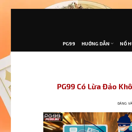
Bỏ
qua
nội
dung
PG99
HUỚNG DẪN
NỔ H
PG99 Có Lừa Đảo Khô
ĐĂNG V