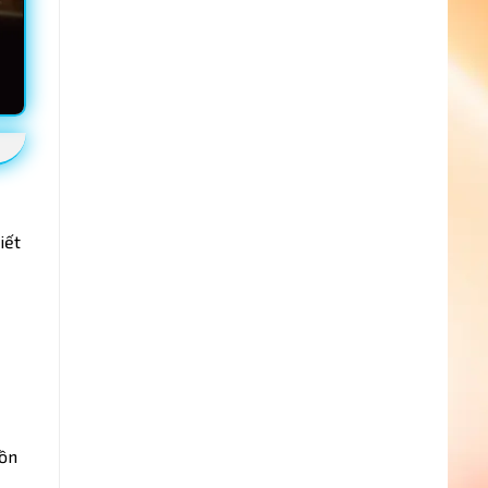
Chuẩn
Xác
Cho
Hội
Viên
iết
uồn