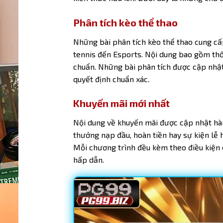
Phân tích kèo thể thao
Những bài phân tích kèo thể thao cung cấp
tennis đến Esports. Nội dung bao gồm thốn
chuẩn. Những bài phân tích được cập nhật 
quyết định chuẩn xác.
Khuyến mãi mới nhất
Nội dung về khuyến mãi được cập nhật hàng 
thưởng nạp đầu, hoàn tiền hay sự kiện lễ
Mỗi chương trình đều kèm theo điều kiện c
hấp dẫn.