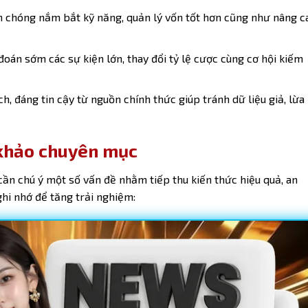
h chóng nắm bắt kỹ năng, quản lý vốn tốt hơn cũng như nâng c
oán sớm các sự kiện lớn, thay đổi tỷ lệ cược cùng cơ hội kiếm
h, đáng tin cậy từ nguồn chính thức giúp tránh dữ liệu giả, lừa
 khảo chuyên mục
ần chú ý một số vấn đề nhằm tiếp thu kiến thức hiệu quả, an
hi nhớ để tăng trải nghiệm: