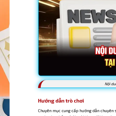
Nội du
Hướng dẫn trò chơi
Chuyên mục cung cấp hướng dẫn chuyên sâu