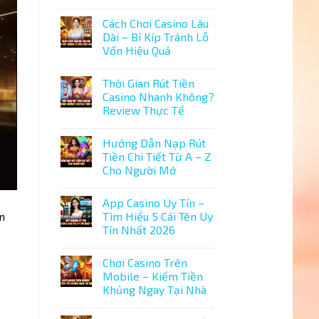
Không
có
Cách Chơi Casino Lâu
bình
luận
Dài – Bí Kíp Tránh Lỗ
ở
Vốn Hiệu Quả
Quản
Lý
Không
Tiền
có
Khi
Thời Gian Rút Tiền
bình
Chơi
luận
Casino Nhanh Không?
–
ở
4
Review Thực Tế
Cách
Mẹo
Chơi
Kiểm
Không
Casino
Soát
có
Lâu
Hướng Dẫn Nạp Rút
Vốn
bình
Dài
Hiệu
luận
Tiền Chi Tiết Từ A – Z
–
ở
Quả
Bí
Cho Người Mớ
Thời
Kíp
Gian
Tránh
Không
Rút
Lỗ
có
Tiền
App Casino Uy Tín –
Vốn
bình
Casino
Hiệu
luận
n
Tìm Hiểu 5 Cái Tên Uy
Nhanh
ở
Quả
Không?
Tín Nhất 2026
Hướng
Review
Dẫn
Thực
Không
Nạp
Tế
có
Rút
Chơi Casino Trên
bình
Tiền
luận
Mobile – Kiếm Tiền
Chi
ở
Tiết
Khủng Ngay Tại Nhà
App
Từ
Casino
A
Không
Uy
–
có
Tín