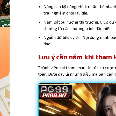
Nâng cao kỹ năng: Hỗ trợ tân thủ nhan
trải nghiệm chơi lâu dài.
Nắm bắt xu hướng thị trường: Giúp dự đ
thưởng từ các chương trình đặc biệt.
Nguồn dữ liệu uy tín: Nội dung minh bạc
đảo.
Lưu ý cần nắm khi tham
Thành viên khi tham khảo
tin tức cá cược
c
toàn. Dưới đây là những điều mà bạn cần g