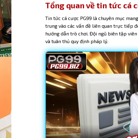
Tổng quan về tin tức cá 
Tin tức cá cược
PG99 là chuyên mục mang đế
trung vào các vấn đề liên quan trực tiếp đ
hướng dẫn trò chơi. Đội ngũ biên tập viên
và tuân thủ quy định pháp lý.