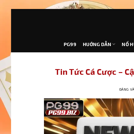
Bỏ
qua
nội
dung
PG99
HUỚNG DẪN
NỔ H
Tin Tức Cá Cược – Cậ
ĐĂNG V