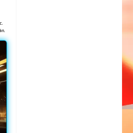
c.
àn.