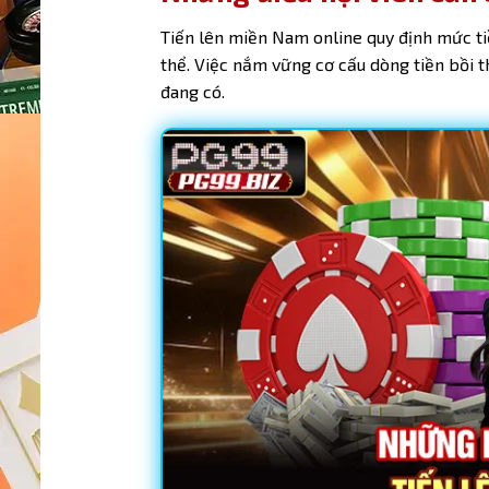
Tiến lên miền Nam online
quy định mức ti
thể. Việc nắm vững cơ cấu dòng tiền bồi t
đang có.