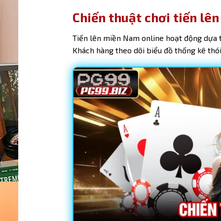
Chiến thuật chơi tiến lê
Tiến lên miền Nam online
hoạt động dựa t
Khách hàng theo dõi biểu đồ thống kê thó