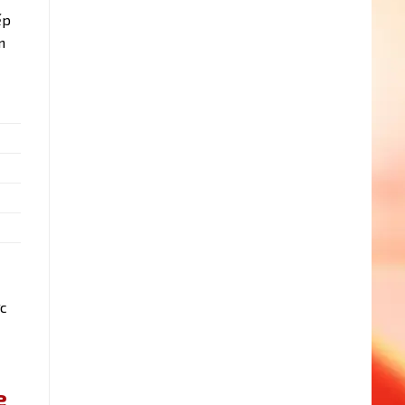
ếp
n
ợc
e