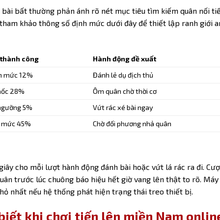
 bài bất thường phản ánh rõ nét mục tiêu tìm kiếm quân nối ti
 tham khảo thông số định mức dưới đây để thiết lập ranh giới a
 thành công
Hành động đề xuất
h mức 12%
Đánh lẻ dụ địch thủ
mốc 28%
Ôm quân chờ thời cơ
ngưỡng 5%
Vứt rác xé bài ngay
 mức 45%
Chờ đối phương nhả quân
iây cho mỗi lượt hành động đánh bài hoặc vứt lá rác ra đi. Cư
uân trước lúc chuông báo hiệu hết giờ vang lên thật to rõ. Máy
nhỏ nhất nếu hệ thống phát hiện trạng thái treo thiết bị.
biết khi chơi tiến lên miền Nam onlin