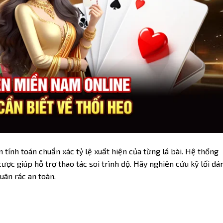
n tính toán chuẩn xác tỷ lệ xuất hiện của từng lá bài. Hệ thống
ược giúp hỗ trợ thao tác soi trình độ. Hãy nghiên cứu kỹ lối đá
uân rác an toàn.