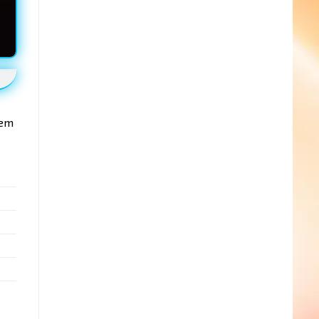
Chuẩn
Xác
Cho
Hội
Viên
xem