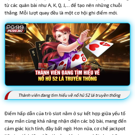
từ các quân bài như A, K, Q, J,… để tạo nên những chuỗi
thắng. Mỗi lượt quay đều là một cơ hội ghi điểm mới.
Thành viên đang tìm hiểu về nổ hũ 52 lá truyền thống
Điểm hấp dẫn của trò slot nằm ở sự kết hợp giữa yếu tố
may mắn cùng khả năng nhận diện các bộ bài, mang đến
cảm giác kịch tính, đầy bất ngờ. Hơn nữa, cơ chế jackpot