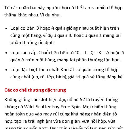
Từ các quân bài này, người chơi có thể tạo ra nhiều tổ hợp
thắng khác nhau. Ví dụ như:
Loại cơ bản: 3 hoặc 4 quân giống nhau xuất hiện trên
cùng một hàng, ví dụ 3 quân 10 hoặc 3 quân J, mang lại
phần thưởng ổn định.
Loại cao cấp: Chuỗi liên tiếp từ 10 – J – Q – K – A hoặc 4
quân A trên một hàng, mang lại phần thưởng lớn hơn.
Loại đặc biệt theo chất: Khi tất cả quân trong tổ hợp
cùng chất (cơ, rô, tép, bích), giá trị quà sẽ tăng đáng kể.
Các cơ chế thưởng đặc trưng
Không giống các slot hiện đại,
nổ hũ 52 lá truyền thống
không có Wild, Scatter hay Free Spin. Mọi chiến thắng
hoàn toàn dựa vào may rủi cùng khả năng nhận diện tổ
hợp, tạo ra trải nghiệm vừa đơn giản, vừa hồi hộp, vừa
mang tính chiến lược. Đây chính là yếu tố làm nên sức hút