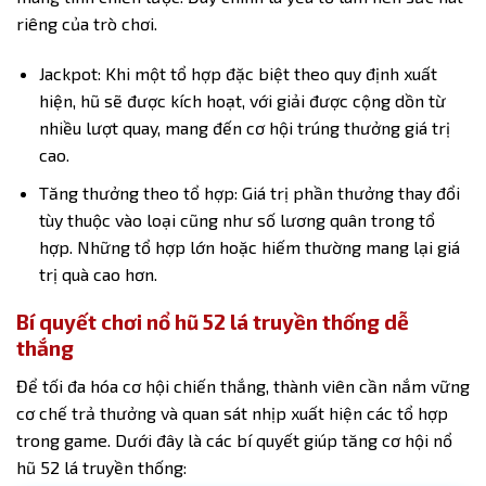
riêng của trò chơi.
Jackpot: Khi một tổ hợp đặc biệt theo quy định xuất
hiện, hũ sẽ được kích hoạt, với giải được cộng dồn từ
nhiều lượt quay, mang đến cơ hội trúng thưởng giá trị
cao.
Tăng thưởng theo tổ hợp: Giá trị phần thưởng thay đổi
tùy thuộc vào loại cũng như số lương quân trong tổ
hợp. Những tổ hợp lớn hoặc hiếm thường mang lại giá
trị quà cao hơn.
Bí quyết chơi nổ hũ 52 lá truyền thống dễ
thắng
Để tối đa hóa cơ hội chiến thắng, thành viên cần nắm vững
cơ chế trả thưởng và quan sát nhịp xuất hiện các tổ hợp
trong game. Dưới đây là các bí quyết giúp tăng cơ hội
nổ
hũ 52 lá truyền thống
: