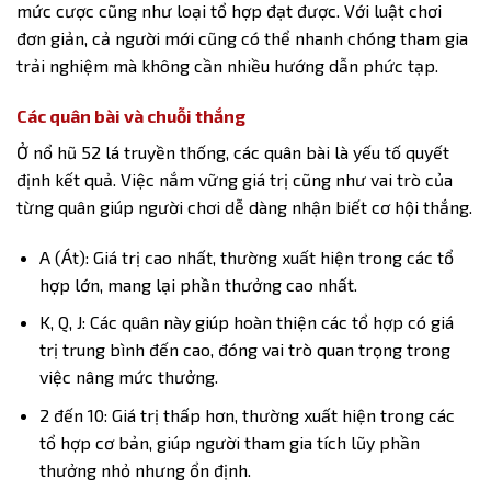
mức cược cũng như loại tổ hợp đạt được. Với luật chơi
đơn giản, cả người mới cũng có thể nhanh chóng tham gia
trải nghiệm mà không cần nhiều hướng dẫn phức tạp.
Các quân bài và chuỗi thắng
Ở
nổ hũ 52 lá truyền thống
, các quân bài là yếu tố quyết
định kết quả. Việc nắm vững giá trị cũng như vai trò của
từng quân giúp người chơi dễ dàng nhận biết cơ hội thắng.
A (Át): Giá trị cao nhất, thường xuất hiện trong các tổ
hợp lớn, mang lại phần thưởng cao nhất.
K, Q, J: Các quân này giúp hoàn thiện các tổ hợp có giá
trị trung bình đến cao, đóng vai trò quan trọng trong
việc nâng mức thưởng.
2 đến 10: Giá trị thấp hơn, thường xuất hiện trong các
tổ hợp cơ bản, giúp người tham gia tích lũy phần
thưởng nhỏ nhưng ổn định.