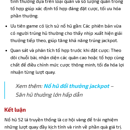
tính thưởng dựa trên loại quân và số lượng quân trong
tổ hợp giúp xác định tổ hợp đáng đặt cược, tối ưu hóa
phần thưởng.
Ưu tiên game có lịch sử nổ hũ gần: Các phiên bản vừa
có người trúng hũ thường cho thấy nhịp xuất hiện giải
thưởng tiếp theo, giúp tăng khả năng trúng jackpot.
Quan sát và phân tích tổ hợp trước khi đặt cược: Theo
dõi chuỗi bài, nhận diện các quân cao hoặc tổ hợp cùng
chất để điều chỉnh mức cược thông minh, tối đa hóa lợi
nhuận từng lượt quay.
Xem thêm:
Nổ hũ đổi thưởng jackpot
–
Săn hũ thưởng lớn hấp dẫn
Kết luận
Nổ hũ 52 lá truyền thống
là cơ hội vàng để trải nghiệm
những lượt quay đầy kịch tính và rinh về phần quà giá trị.