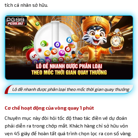
tích cá nhân sở hữu.
Lô đề nhanh
được phân loại theo mốc thời gian quay thưởng
Cơ chế hoạt động của vòng quay 1 phút
Chuyên mục này đòi hỏi tốc độ thao tác điền vé dự đoán
phải diễn ra trong chớp mắt. Khách hàng chỉ sở hữu vỏn
vẹn 45 giây để hoàn tất quá trình chọn lọc ra con số vàng.