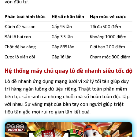
vốn đầu tư.
Phân loại hình thức
Hệ số nhân tiền
Hạn mức vé cược
Đánh đề hai con
Gấp 95 lần
Tối đa 500 điểm
Bắt lô hai con
Gấp 3.5 lần
Khoảng 1000 điểm
Chốt đề ba càng
Gấp 835 lần
Giới hạn 200 điểm
Cược lô xiên đôi
Gấp 16 lần
Chạm mốc 300 điểm
Hệ thống máy chủ quay lô đề nhanh siêu tốc độ
Lô đề nhanh
ứng dụng mạng lưới vi xử lý tối tân giúp duy
trì hàng ngàn luồng dữ liệu riêng. Thuật toán phần mềm
liên tục sản sinh ra những chuỗi mã số hoàn toàn độc lập
với nhau. Sự vắng mặt của bàn tay con người giúp triệt
tiêu tận gốc mọi rủi ro gian lận kết quả.