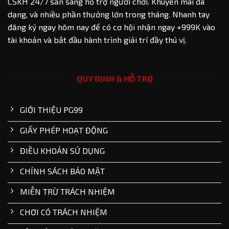
CSKH 24/7 sẳn sàng hỗ trợ người chơi. Khuyến mãi đa
dạng, và nhiều phần thưởng lớn trong tháng. Nhanh tay
đăng ký ngay hôm nay để có cơ hội nhận ngay +999K vào
tài khoản và bắt đầu hành trình giải trí đầy thú vị.
QUY ĐỊNH & HỖ TRỢ
GIỚI THIỆU PG99
GIẤY PHÉP HOẠT ĐỘNG
ĐIỀU KHOẢN SỬ DỤNG
CHÍNH SÁCH BẢO MẬT
MIỄN TRỪ TRÁCH NHIỆM
CHƠI CÓ TRÁCH NHIỆM