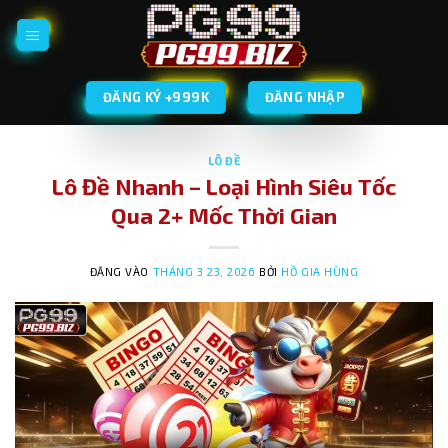
Bỏ
qua
nội
dung
ĐĂNG KÝ +999K
ĐĂNG NHẬP
LÔ ĐỀ
Lô Đề Nhanh – Loại Hình Siêu Tốc
Qua 2+ Mốc Thời Gian
ĐĂNG VÀO
THÁNG 3 23, 2026
BỞI
HỒ GIA HÙNG