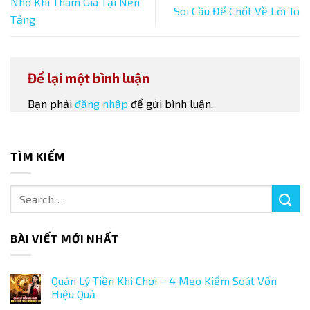
Nhỏ Khi Tham Gia Tại Nền
Soi Cầu Để Chốt Về Lời To
Tảng
Để lại một bình luận
Bạn phải
đăng nhập
để gửi bình luận.
TÌM KIẾM
BÀI VIẾT MỚI NHẤT
Quản Lý Tiền Khi Chơi – 4 Mẹo Kiểm Soát Vốn
Hiệu Quả
Không