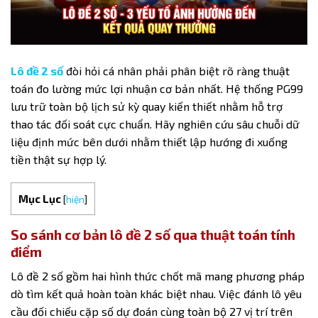
Lô đề 2 số
đòi hỏi cá nhân phải phân biệt rõ ràng thuật
toán đo lường mức lợi nhuận cơ bản nhất. Hệ thống PG99
lưu trữ toàn bộ lịch sử kỳ quay kiến thiết nhằm hỗ trợ
thao tác đối soát cực chuẩn. Hãy nghiên cứu sâu chuỗi dữ
liệu định mức bên dưới nhằm thiết lập hướng đi xuống
tiền thật sự hợp lý.
Mục Lục
[
hiện
]
So sánh cơ bản lô đề 2 số qua thuật toán tính
điểm
Lô đề 2 số
gồm hai hình thức chốt mã mang phương pháp
dò tìm kết quả hoàn toàn khác biệt nhau. Việc đánh lô yêu
cầu đối chiếu cặp số dự đoán cùng toàn bộ 27 vị trí trên