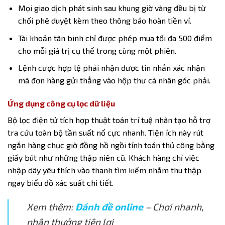
Mọi giao dịch phát sinh sau khung giờ vàng đều bị từ
chối phê duyệt kèm theo thông báo hoàn tiền ví.
Tài khoản tân binh chỉ được phép mua tối đa 500 điểm
cho mỗi giá trị cụ thể trong cùng một phiên.
Lệnh cược hợp lệ phải nhận được tin nhắn xác nhận
mã đơn hàng gửi thẳng vào hộp thư cá nhân góc phải.
Ứng dụng công cụ lọc dữ liệu
Bộ lọc điện tử tích hợp thuật toán trí tuệ nhân tạo hỗ trợ
tra cứu toàn bộ tần suất nổ cực nhanh. Tiện ích này rút
ngắn hàng chục giờ đồng hồ ngồi tính toán thủ công bằng
giấy bút như những thập niên cũ. Khách hàng chỉ việc
nhập dãy yêu thích vào thanh tìm kiếm nhằm thu thập
ngay biểu đồ xác suất chi tiết.
Xem thêm:
Đánh đề online
– Chơi nhanh,
nhận thưởng tiện lợi