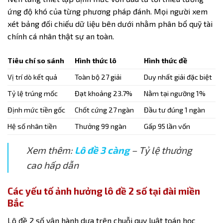
ứng độ khó của từng phương pháp đánh. Mọi người xem
xét bảng đối chiếu dữ liệu bên dưới nhằm phân bổ quỹ tài
chính cá nhân thật sự an toàn.
Tiêu chí so sánh
Hình thức lô
Hình thức đề
Vị trí dò kết quả
Toàn bộ 27 giải
Duy nhất giải đặc biệt
Tỷ lệ trúng mốc
Đạt khoảng 23.7%
Nằm tại ngưỡng 1%
Định mức tiền gốc
Chốt cứng 27 ngàn
Đầu tư đúng 1 ngàn
Hệ số nhân tiền
Thưởng 99 ngàn
Gấp 95 lần vốn
Xem thêm:
Lô đề 3 càng
– Tỷ lệ thưởng
cao hấp dẫn
Các yếu tố ảnh hưởng lô đề 2 số tại đài miền
Bắc
Lô đề 2 số
vận hành dựa trên chuỗi quy luật toán học