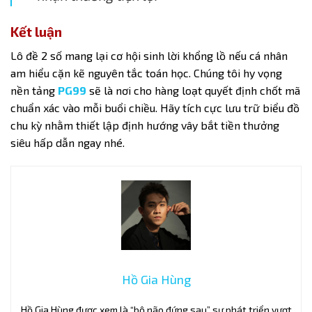
Kết luận
Lô đề 2 số
mang lại cơ hội sinh lời khổng lồ nếu cá nhân
am hiểu cặn kẽ nguyên tắc toán học. Chúng tôi hy vọng
nền tảng
PG99
sẽ là nơi cho hàng loạt quyết định chốt mã
chuẩn xác vào mỗi buổi chiều. Hãy tích cực lưu trữ biểu đồ
chu kỳ nhằm thiết lập định hướng vây bắt tiền thưởng
siêu hấp dẫn ngay nhé.
Hồ Gia Hùng
Hồ Gia Hùng được xem là “bộ não đứng sau” sự phát triển vượt