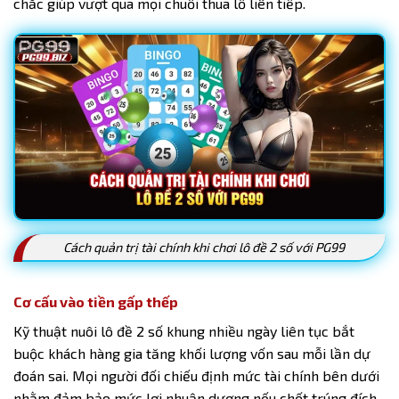
chắc giúp vượt qua mọi chuỗi thua lỗ liên tiếp.
Cách quản trị tài chính khi chơi lô đề 2 số với PG99
Cơ cấu vào tiền gấp thếp
Kỹ thuật nuôi lô đề 2 số khung nhiều ngày liên tục bắt
buộc khách hàng gia tăng khối lượng vốn sau mỗi lần dự
đoán sai. Mọi người đối chiếu định mức tài chính bên dưới
nhằm đảm bảo mức lợi nhuận dương nếu chốt trúng đích