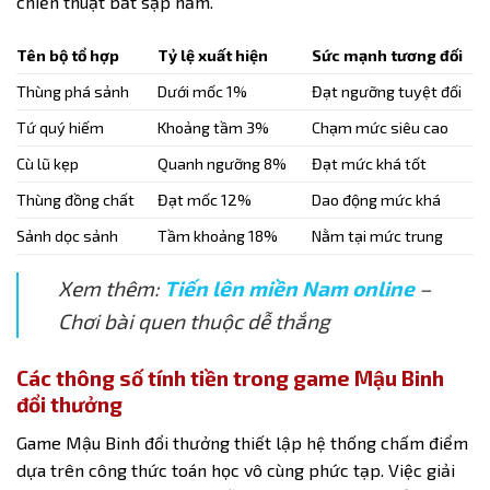
chiến thuật bắt sập hầm.
Tên bộ tổ hợp
Tỷ lệ xuất hiện
Sức mạnh tương đối
Thùng phá sảnh
Dưới mốc 1%
Đạt ngưỡng tuyệt đối
Tứ quý hiếm
Khoảng tầm 3%
Chạm mức siêu cao
Cù lũ kẹp
Quanh ngưỡng 8%
Đạt mức khá tốt
Thùng đồng chất
Đạt mốc 12%
Dao động mức khá
Sảnh dọc sảnh
Tầm khoảng 18%
Nằm tại mức trung
Xem thêm:
Tiến lên miền Nam online
–
Chơi bài quen thuộc dễ thắng
Các thông số tính tiền trong game Mậu Binh
đổi thưởng
Game Mậu Binh đổi thưởng
thiết lập hệ thống chấm điểm
dựa trên công thức toán học vô cùng phức tạp. Việc giải