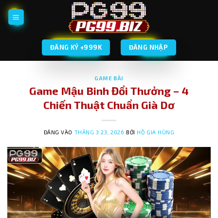
Bỏ
qua
nội
dung
ĐĂNG KÝ +999K
ĐĂNG NHẬP
GAME BÀI
Game Mậu Binh Đổi Thưởng – 4
Chiến Thuật Chuẩn Già Dơ
ĐĂNG VÀO
THÁNG 3 23, 2026
BỞI
HỒ GIA HÙNG