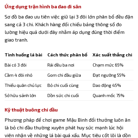
Ứng dụng trận hình ba đao đi săn
Sơ đồ ba đao ưu tiên việc giữ lại 3 đôi lớn phân bổ đều đặn
sang cả 3 chi. Khách hàng đối chiếu bảng thông số đo
lường hiệu quả dưới đây nhằm áp dụng đúng thời điểm
giao tranh.
Tình huống lá bài
Cách thức phân bổ
Xác suất thắng chi
Bài có 3 đôi
Rải đều ba nơi
Chạm mức 65%
Cầm 4 đôi nhỏ
Gom chi đầu giữa
Đạt ngưỡng 55%
Thiếu quân chủ lực
Bỏ chi cuối cùng
Dao động 45%
Sở hữu sảnh lớn
Dồn sức chi cuối
Quanh mốc 75%
Kỹ thuật buông chi đầu
Phương pháp để chơi game Mậu Binh đổi thưởng luôn ăn
là bỏ chi đầu thường xuyên phát huy sức mạnh lúc hội
viên nhận về những lá bài quá xấu. Mục tiêu cốt lõi là dồn