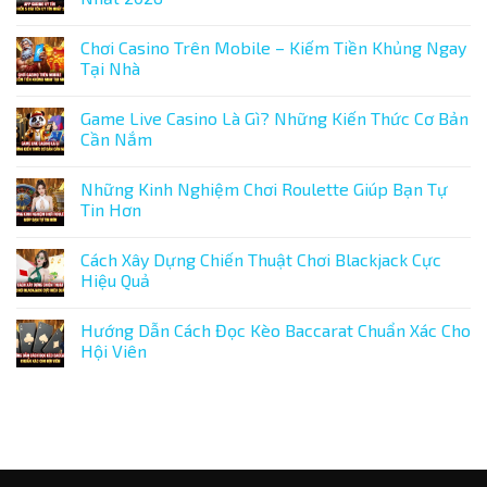
Lỗ
Casino
ở
Vốn
Nhanh
Hướng
Không
Hiệu
Không?
Dẫn
có
Chơi Casino Trên Mobile – Kiếm Tiền Khủng Ngay
Quả
Review
Nạp
bình
Thực
Rút
luận
Tại Nhà
Tế
Tiền
ở
Chi
App
Không
Tiết
Casino
có
Game Live Casino Là Gì? Những Kiến Thức Cơ Bản
Từ
Uy
bình
A
Tín
luận
Cần Nắm
–
–
ở
Z
Tìm
Chơi
Không
Cho
Hiểu
Casino
có
Những Kinh Nghiệm Chơi Roulette Giúp Bạn Tự
Người
5
Trên
bình
Mớ
Cái
Mobile
luận
Tin Hơn
Tên
–
ở
Uy
Kiếm
Game
Không
Tín
Tiền
Live
có
Cách Xây Dựng Chiến Thuật Chơi Blackjack Cực
Nhất
Khủng
Casino
bình
2026
Ngay
Là
luận
Hiệu Quả
Tại
Gì?
ở
Nhà
Những
Những
Không
Kiến
Kinh
có
Hướng Dẫn Cách Đọc Kèo Baccarat Chuẩn Xác Cho
Thức
Nghiệm
bình
Cơ
Chơi
luận
Hội Viên
Bản
Roulette
ở
Cần
Giúp
Cách
Không
Nắm
Bạn
Xây
có
Tự
Dựng
bình
Tin
Chiến
luận
Hơn
Thuật
ở
Chơi
Hướng
Blackjack
Dẫn
Cực
Cách
Hiệu
Đọc