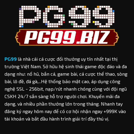
Quả
Kèo
Baccarat
Chuẩn
Xác
Cho
Hội
Viên
PG99
là nhà cái cá cược đổi thưởng uy tín nhất tại thị
trường Việt Nam. Sở hữu hệ sinh thái game độc đáo và đa
dạng như: nổ hũ, bắn cá, game bài, cá cược thể thao, sòng
bài, lô đề, đá gà,...Hệ thống bảo mật cao, áp dụng công
nghệ SSL - 256bit, nạp/rút nhanh chóng cùng với đội ngũ
CSKH 24/7 sẳn sàng hỗ trợ người chơi. Khuyến mãi đa
dạng, và nhiều phần thưởng lớn trong tháng. Nhanh tay
đăng ký ngay hôm nay để có cơ hội nhận ngay +999K vào
tài khoản và bắt đầu hành trình giải trí đầy thú vị.