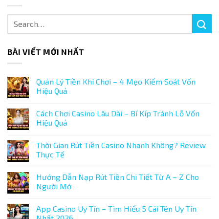
BÀI VIẾT MỚI NHẤT
Quản Lý Tiền Khi Chơi – 4 Mẹo Kiểm Soát Vốn
Hiệu Quả
Không
có
Cách Chơi Casino Lâu Dài – Bí Kíp Tránh Lỗ Vốn
bình
luận
Hiệu Quả
ở
Quản
Không
Lý
có
Thời Gian Rút Tiền Casino Nhanh Không? Review
Tiền
bình
Khi
luận
Thực Tế
Chơi
ở
–
Cách
Không
4
Chơi
có
Hướng Dẫn Nạp Rút Tiền Chi Tiết Từ A – Z Cho
Mẹo
Casino
bình
Kiểm
Lâu
luận
Người Mớ
Soát
Dài
ở
Vốn
–
Thời
Không
Hiệu
Bí
Gian
có
App Casino Uy Tín – Tìm Hiểu 5 Cái Tên Uy Tín
Quả
Kíp
Rút
bình
Tránh
Tiền
luận
Nhất 2026