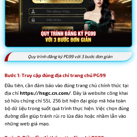
Quy trình đăng ký PG99 với 3 bước đơn giản
Bước 1: Truy cập đúng địa chỉ trang chủ PG99
Đầu tiên, cần đảm bảo vào đúng trang chủ chính thức tại
địa chỉ
https://hsgc.cn.com/
. Đây là website công khai
sở hữu chứng chỉ SSL 256 bit hiện đại giúp mã hóa toàn
bộ dữ liệu trong suốt quá trình thực hiện. Việc chọn đúng
đường dẫn giúp tránh rủi ro lừa đảo hoặc nhầm lẫn vào
những web giả mạo.