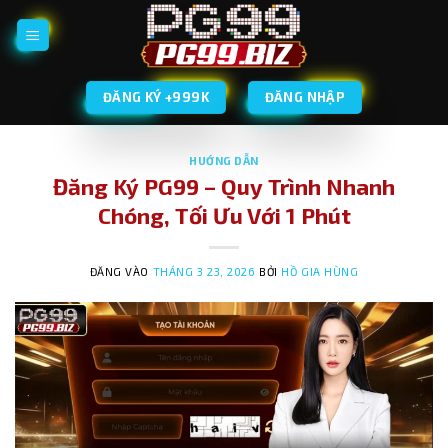
Bỏ
qua
nội
dung
ĐĂNG KÝ +999K
ĐĂNG NHẬP
HUỚNG DẪN
Đăng Ký PG99 – Quy Trình Nhanh
Chóng, Tối Ưu Với 1 Phút
ĐĂNG VÀO
THÁNG 3 23, 2026
BỞI
HỒ GIA HÙNG