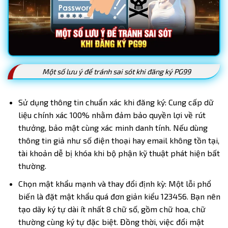
Một số lưu ý để tránh sai sót khi đăng ký PG99
Sử dụng thông tin chuẩn xác khi đăng ký: Cung cấp dữ
liệu chính xác 100% nhằm đảm bảo quyền lợi về rút
thưởng, bảo mật cùng xác minh danh tính. Nếu dùng
thông tin giả như số điện thoại hay email không tồn tại,
tài khoản dễ bị khóa khi bộ phận kỹ thuật phát hiện bất
thường.
Chọn mật khẩu mạnh và thay đổi định kỳ: Một lỗi phổ
biến là đặt mật khẩu quá đơn giản kiểu 123456. Bạn nên
tạo dãy ký tự dài ít nhất 8 chữ số, gồm chữ hoa, chữ
thường cùng ký tự đặc biệt. Đồng thời, việc đổi mật