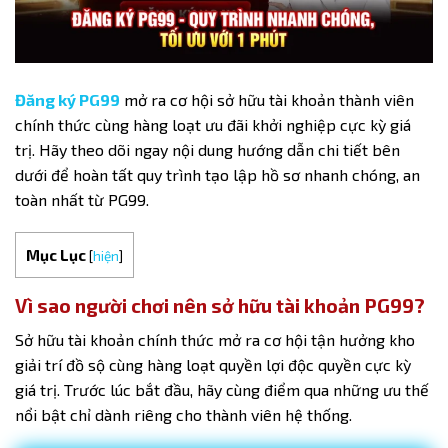
Đăng ký PG99
mở ra cơ hội sở hữu tài khoản thành viên
chính thức cùng hàng loạt ưu đãi khởi nghiệp cực kỳ giá
trị. Hãy theo dõi ngay nội dung hướng dẫn chi tiết bên
dưới để hoàn tất quy trình tạo lập hồ sơ nhanh chóng, an
toàn nhất từ PG99.
Mục Lục
[
hiện
]
Vì sao người chơi nên sở hữu tài khoản PG99?
Sở hữu tài khoản chính thức mở ra cơ hội tận hưởng kho
giải trí đồ sộ cùng hàng loạt quyền lợi độc quyền cực kỳ
giá trị. Trước lúc bắt đầu, hãy cùng điểm qua những ưu thế
nổi bật chỉ dành riêng cho thành viên hệ thống.