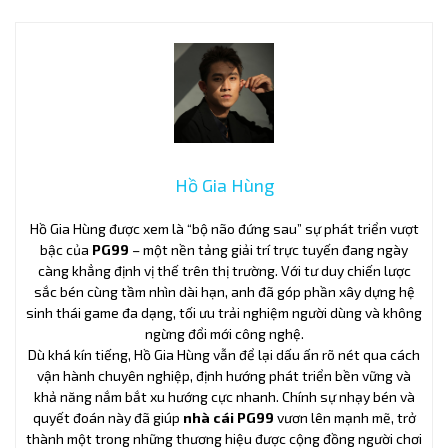
Hồ Gia Hùng
Hồ Gia Hùng được xem là “bộ não đứng sau” sự phát triển vượt
bậc của
PG99
– một nền tảng giải trí trực tuyến đang ngày
càng khẳng định vị thế trên thị trường. Với tư duy chiến lược
sắc bén cùng tầm nhìn dài hạn, anh đã góp phần xây dựng hệ
sinh thái game đa dạng, tối ưu trải nghiệm người dùng và không
ngừng đổi mới công nghệ.
Dù khá kín tiếng, Hồ Gia Hùng vẫn để lại dấu ấn rõ nét qua cách
vận hành chuyên nghiệp, định hướng phát triển bền vững và
khả năng nắm bắt xu hướng cực nhanh. Chính sự nhạy bén và
quyết đoán này đã giúp
nhà cái PG99
vươn lên mạnh mẽ, trở
thành một trong những thương hiệu được cộng đồng người chơi