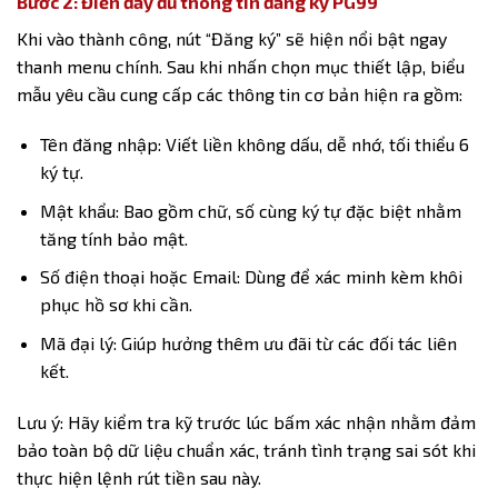
Bước 2: Điền đầy đủ thông tin đăng ký PG99
Khi vào thành công, nút “Đăng ký” sẽ hiện nổi bật ngay
thanh menu chính. Sau khi nhấn chọn mục thiết lập, biểu
mẫu yêu cầu cung cấp các thông tin cơ bản hiện ra gồm:
Tên đăng nhập: Viết liền không dấu, dễ nhớ, tối thiểu 6
ký tự.
Mật khẩu: Bao gồm chữ, số cùng ký tự đặc biệt nhằm
tăng tính bảo mật.
Số điện thoại hoặc Email: Dùng để xác minh kèm khôi
phục hồ sơ khi cần.
Mã đại lý: Giúp hưởng thêm ưu đãi từ các đối tác liên
kết.
Lưu ý: Hãy kiểm tra kỹ trước lúc bấm xác nhận nhằm đảm
bảo toàn bộ dữ liệu chuẩn xác, tránh tình trạng sai sót khi
thực hiện lệnh rút tiền sau này.