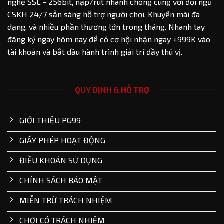
nghệ SSL - 256bit, nạp/rút nhanh chóng cùng với đội ngũ
CSKH 24/7 sẳn sàng hỗ trợ người chơi. Khuyến mãi đa
dạng, và nhiều phần thưởng lớn trong tháng. Nhanh tay
đăng ký ngay hôm nay để có cơ hội nhận ngay +999K vào
tài khoản và bắt đầu hành trình giải trí đầy thú vị.
QUY ĐỊNH & HỖ TRỢ
GIỚI THIỆU PG99
GIẤY PHÉP HOẠT ĐỘNG
ĐIỀU KHOẢN SỬ DỤNG
CHÍNH SÁCH BẢO MẬT
MIỄN TRỪ TRÁCH NHIỆM
CHƠI CÓ TRÁCH NHIỆM