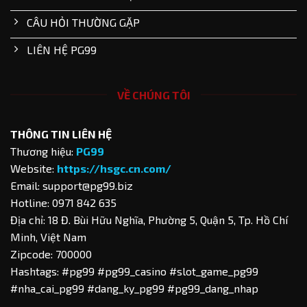
CÂU HỎI THƯỜNG GẶP
LIÊN HỆ PG99
VỀ CHÚNG TÔI
THÔNG TIN LIÊN HỆ
Thương hiệu:
PG99
Website:
https://hsgc.cn.com/
Email:
support@pg99.biz
Hotline: 0971 842 635
Địa chỉ: 18 Đ. Bùi Hữu Nghĩa, Phường 5, Quận 5, Tp. Hồ Chí
Minh, Việt Nam
Zipcode: 700000
Hashtags: #pg99 #pg99_casino #slot_game_pg99
#nha_cai_pg99 #dang_ky_pg99 #pg99_dang_nhap