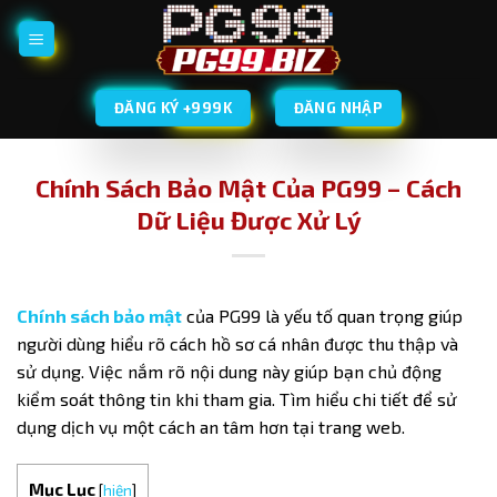
Bỏ
qua
nội
dung
ĐĂNG KÝ +999K
ĐĂNG NHẬP
Chính Sách Bảo Mật Của PG99 – Cách
Dữ Liệu Được Xử Lý
Chính sách bảo mật
của PG99 là yếu tố quan trọng giúp
người dùng hiểu rõ cách hồ sơ cá nhân được thu thập và
sử dụng. Việc nắm rõ nội dung này giúp bạn chủ động
kiểm soát thông tin khi tham gia. Tìm hiểu chi tiết để sử
dụng dịch vụ một cách an tâm hơn tại trang web.
Mục Lục
[
hiện
]