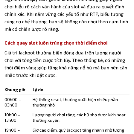
chơi hiểu rõ cách vận hành của slot và đưa ra quyết định
chính xác. Khi nắm vững các yếu tố như RTP, biểu tượng
cùng cơ chế thưởng, bạn sẽ không còn chơi theo cảm tính
mà có chiến lược rõ ràng.
Cách quay slot luôn trúng chọn thời điểm chơi
Giá trị Jackpot thường biến động dựa trên lượng người
chơi với tổng tiền cược tích lũy. Theo thống kê, có những
thời điểm vàng giúp tăng khả năng nổ hũ mà bạn nên cân
nhắc trước khi đặt cược.
Khung giờ
Lý do
00h00 –
Hệ thống reset, thường xuất hiện nhiều phần
03h00
thưởng nhỏ.
10h00 –
Lượng người chơi tăng, các hũ nhỏ được kích hoạt
13h00
thường xuyên.
19h00 –
Giờ cao điểm, quỹ Jackpot tăng nhanh nhờ lượng