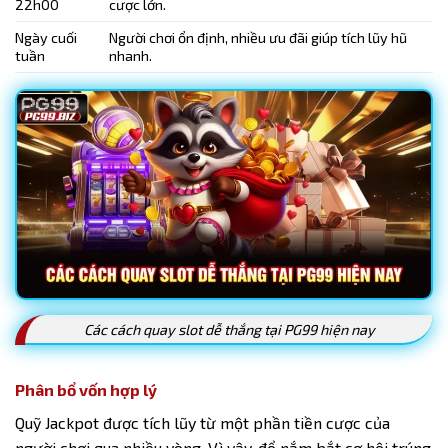
22h00
cược lớn.
Ngày cuối
Người chơi ổn định, nhiều ưu đãi giúp tích lũy hũ
tuần
nhanh.
Các cách quay slot dễ thắng tại PG99 hiện nay
Phân bổ vốn hợp lý
Quỹ Jackpot được tích lũy từ một phần tiền cược của
người chơi qua nhiều vòng. Vì vậy, để nắm bắt cơ hội trúng