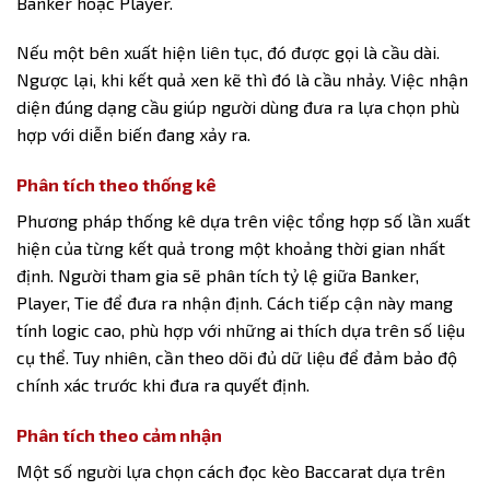
Banker hoặc Player.
Nếu một bên xuất hiện liên tục, đó được gọi là cầu dài.
Ngược lại, khi kết quả xen kẽ thì đó là cầu nhảy. Việc nhận
diện đúng dạng cầu giúp người dùng đưa ra lựa chọn phù
hợp với diễn biến đang xảy ra.
Phân tích theo thống kê
Phương pháp thống kê dựa trên việc tổng hợp số lần xuất
hiện của từng kết quả trong một khoảng thời gian nhất
định. Người tham gia sẽ phân tích tỷ lệ giữa Banker,
Player, Tie để đưa ra nhận định. Cách tiếp cận này mang
tính logic cao, phù hợp với những ai thích dựa trên số liệu
cụ thể. Tuy nhiên, cần theo dõi đủ dữ liệu để đảm bảo độ
chính xác trước khi đưa ra quyết định.
Phân tích theo cảm nhận
Một số người lựa chọn cách đọc kèo Baccarat dựa trên