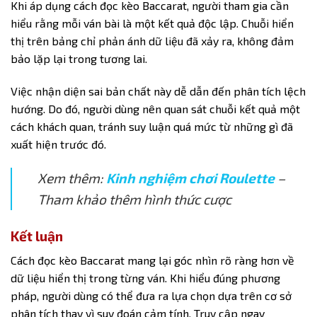
Khi áp dụng cách đọc kèo Baccarat, người tham gia cần
hiểu rằng mỗi ván bài là một kết quả độc lập. Chuỗi hiển
thị trên bảng chỉ phản ánh dữ liệu đã xảy ra, không đảm
bảo lặp lại trong tương lai.
Việc nhận diện sai bản chất này dễ dẫn đến phân tích lệch
hướng. Do đó, người dùng nên quan sát chuỗi kết quả một
cách khách quan, tránh suy luận quá mức từ những gì đã
xuất hiện trước đó.
Xem thêm:
Kinh nghiệm chơi Roulette
–
Tham khảo thêm hình thức cược
Kết luận
Cách đọc kèo Baccarat mang lại góc nhìn rõ ràng hơn về
dữ liệu hiển thị trong từng ván. Khi hiểu đúng phương
pháp, người dùng có thể đưa ra lựa chọn dựa trên cơ sở
phân tích thay vì suy đoán cảm tính. Truy cập ngay