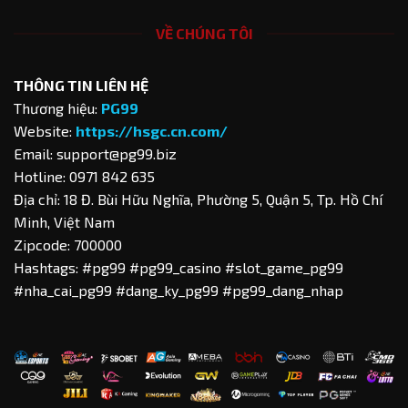
VỀ CHÚNG TÔI
THÔNG TIN LIÊN HỆ
Thương hiệu:
PG99
Website:
https://hsgc.cn.com/
Email:
support@pg99.biz
Hotline: 0971 842 635
Địa chỉ: 18 Đ. Bùi Hữu Nghĩa, Phường 5, Quận 5, Tp. Hồ Chí
Minh, Việt Nam
Zipcode: 700000
Hashtags: #pg99 #pg99_casino #slot_game_pg99
#nha_cai_pg99 #dang_ky_pg99 #pg99_dang_nhap