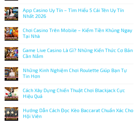
Vốn
–
Thời
Không
Hiệu
Bí
Gian
có
App Casino Uy Tín – Tìm Hiểu 5 Cái Tên Uy Tín
Quả
Kíp
Rút
bình
Tránh
Tiền
luận
Nhất 2026
Lỗ
Casino
ở
Vốn
Nhanh
Hướng
Không
Hiệu
Không?
Dẫn
có
Chơi Casino Trên Mobile – Kiếm Tiền Khủng Ngay
Quả
Review
Nạp
bình
Thực
Rút
luận
Tại Nhà
Tế
Tiền
ở
Chi
App
Không
Tiết
Casino
có
Game Live Casino Là Gì? Những Kiến Thức Cơ Bản
Từ
Uy
bình
A
Tín
luận
Cần Nắm
–
–
ở
Z
Tìm
Chơi
Không
Cho
Hiểu
Casino
có
Những Kinh Nghiệm Chơi Roulette Giúp Bạn Tự
Người
5
Trên
bình
Mớ
Cái
Mobile
luận
Tin Hơn
Tên
–
ở
Uy
Kiếm
Game
Không
Tín
Tiền
Live
có
Cách Xây Dựng Chiến Thuật Chơi Blackjack Cực
Nhất
Khủng
Casino
bình
2026
Ngay
Là
luận
Hiệu Quả
Tại
Gì?
ở
Nhà
Những
Những
Không
Kiến
Kinh
có
Hướng Dẫn Cách Đọc Kèo Baccarat Chuẩn Xác Cho
Thức
Nghiệm
bình
Cơ
Chơi
luận
Hội Viên
Bản
Roulette
ở
Cần
Giúp
Cách
Không
Nắm
Bạn
Xây
có
Tự
Dựng
bình
Tin
Chiến
luận