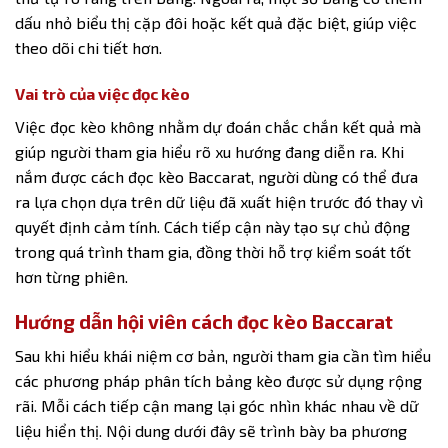
dấu nhỏ biểu thị cặp đôi hoặc kết quả đặc biệt, giúp việc
theo dõi chi tiết hơn.
Vai trò của việc đọc kèo
Việc đọc kèo không nhằm dự đoán chắc chắn kết quả mà
giúp người tham gia hiểu rõ xu hướng đang diễn ra. Khi
nắm được cách đọc kèo Baccarat, người dùng có thể đưa
ra lựa chọn dựa trên dữ liệu đã xuất hiện trước đó thay vì
quyết định cảm tính. Cách tiếp cận này tạo sự chủ động
trong quá trình tham gia, đồng thời hỗ trợ kiểm soát tốt
hơn từng phiên.
Hướng dẫn hội viên cách đọc kèo Baccarat
Sau khi hiểu khái niệm cơ bản, người tham gia cần tìm hiểu
các phương pháp phân tích bảng kèo được sử dụng rộng
rãi. Mỗi cách tiếp cận mang lại góc nhìn khác nhau về dữ
liệu hiển thị. Nội dung dưới đây sẽ trình bày ba phương