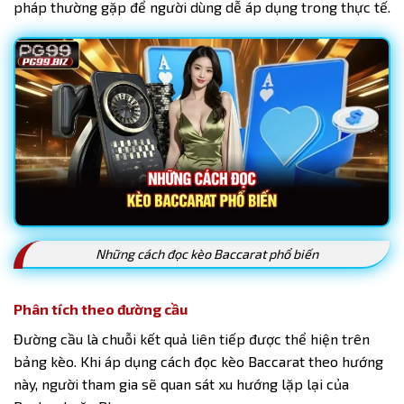
pháp thường gặp để người dùng dễ áp dụng trong thực tế.
Những cách đọc kèo Baccarat phổ biến
Phân tích theo đường cầu
Đường cầu là chuỗi kết quả liên tiếp được thể hiện trên
bảng kèo. Khi áp dụng cách đọc kèo Baccarat theo hướng
này, người tham gia sẽ quan sát xu hướng lặp lại của