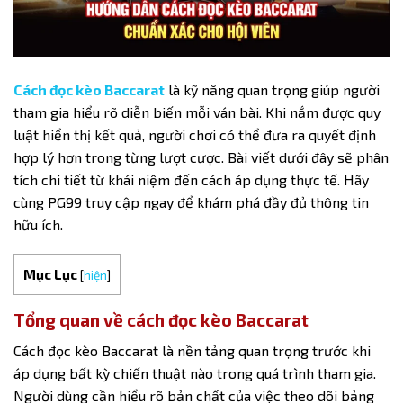
Cách đọc kèo Baccarat
là kỹ năng quan trọng giúp người
tham gia hiểu rõ diễn biến mỗi ván bài. Khi nắm được quy
luật hiển thị kết quả, người chơi có thể đưa ra quyết định
hợp lý hơn trong từng lượt cược. Bài viết dưới đây sẽ phân
tích chi tiết từ khái niệm đến cách áp dụng thực tế. Hãy
cùng PG99 truy cập ngay để khám phá đầy đủ thông tin
hữu ích.
Mục Lục
[
hiện
]
Tổng quan về cách đọc kèo Baccarat
Cách đọc kèo Baccarat là nền tảng quan trọng trước khi
áp dụng bất kỳ chiến thuật nào trong quá trình tham gia.
Người dùng cần hiểu rõ bản chất của việc theo dõi bảng