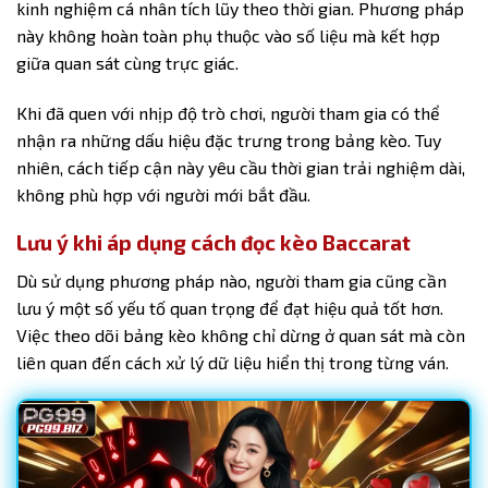
kinh nghiệm cá nhân tích lũy theo thời gian. Phương pháp
này không hoàn toàn phụ thuộc vào số liệu mà kết hợp
giữa quan sát cùng trực giác.
Khi đã quen với nhịp độ trò chơi, người tham gia có thể
nhận ra những dấu hiệu đặc trưng trong bảng kèo. Tuy
nhiên, cách tiếp cận này yêu cầu thời gian trải nghiệm dài,
không phù hợp với người mới bắt đầu.
Lưu ý khi áp dụng cách đọc kèo Baccarat
Dù sử dụng phương pháp nào, người tham gia cũng cần
lưu ý một số yếu tố quan trọng để đạt hiệu quả tốt hơn.
Việc theo dõi bảng kèo không chỉ dừng ở quan sát mà còn
liên quan đến cách xử lý dữ liệu hiển thị trong từng ván.