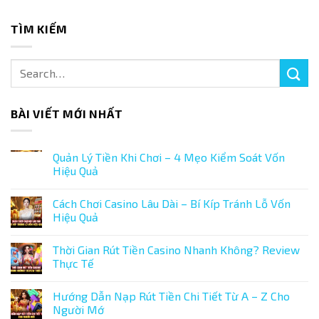
TÌM KIẾM
BÀI VIẾT MỚI NHẤT
Quản Lý Tiền Khi Chơi – 4 Mẹo Kiểm Soát Vốn
Hiệu Quả
Không
có
Cách Chơi Casino Lâu Dài – Bí Kíp Tránh Lỗ Vốn
bình
luận
Hiệu Quả
ở
Quản
Không
Lý
có
Thời Gian Rút Tiền Casino Nhanh Không? Review
Tiền
bình
Khi
luận
Thực Tế
Chơi
ở
–
Cách
Không
4
Chơi
có
Hướng Dẫn Nạp Rút Tiền Chi Tiết Từ A – Z Cho
Mẹo
Casino
bình
Kiểm
Lâu
luận
Người Mớ
Soát
Dài
ở