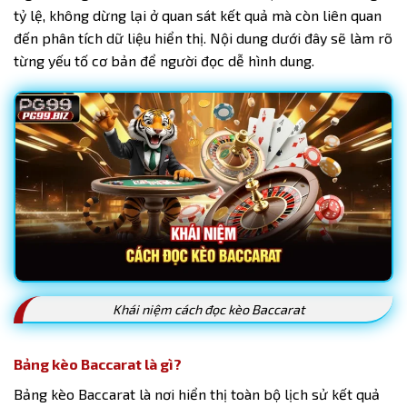
tỷ lệ, không dừng lại ở quan sát kết quả mà còn liên quan
đến phân tích dữ liệu hiển thị. Nội dung dưới đây sẽ làm rõ
từng yếu tố cơ bản để người đọc dễ hình dung.
Khái niệm cách đọc kèo Baccarat
Bảng kèo Baccarat là gì?
Bảng kèo Baccarat là nơi hiển thị toàn bộ lịch sử kết quả